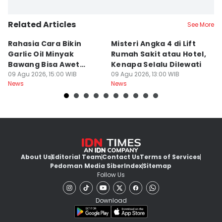
Related Articles
See More
Rahasia Cara Bikin
Misteri Angka 4 di Lift
Di
Garlic Oil Minyak
Rumah Sakit atau Hotel,
K
Bawang Bisa Awet
Kenapa Selalu Dilewati
E
Berbulan-bulan: Bumbu
09 Agu 2026, 15:00 WIB
09 Agu 2026, 13:00 WIB
G
09
News
News
Ne
Level Resto!
About Us
Editorial Team
Contact Us
Terms of Services
Pedoman Media Siber
Index
Sitemap
Follow Us
Download