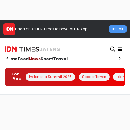
Baca artikel
IDN Times
lainnya di IDN App
Install
JATENG
Home
Food
News
Sport
Travel
For
Indonesia Summit 2026
Soccer Times
Iklanin 
You