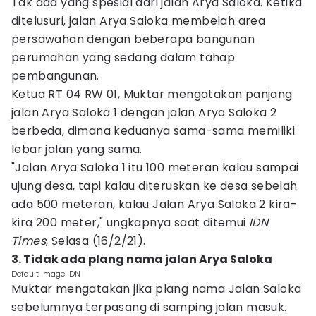
Tak ada yang spesial dari jalan Arya Saloka. Ketika
ditelusuri, jalan Arya Saloka membelah area
persawahan dengan beberapa bangunan
perumahan yang sedang dalam tahap
pembangunan.
Ketua RT 04 RW 01, Muktar mengatakan panjang
jalan Arya Saloka 1 dengan jalan Arya Saloka 2
berbeda, dimana keduanya sama-sama memiliki
lebar jalan yang sama.
"Jalan Arya Saloka 1 itu 100 meteran kalau sampai
ujung desa, tapi kalau diteruskan ke desa sebelah
ada 500 meteran, kalau Jalan Arya Saloka 2 kira-
kira 200 meter," ungkapnya saat ditemui
IDN
Times
, Selasa (16/2/21).
3. Tidak ada plang nama jalan Arya Saloka
Default Image IDN
Muktar mengatakan jika plang nama Jalan Saloka
sebelumnya terpasang di samping jalan masuk.