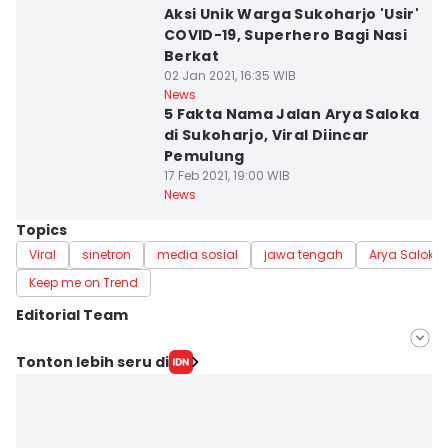
Aksi Unik Warga Sukoharjo 'Usir'
COVID-19, Superhero Bagi Nasi
Berkat
02 Jan 2021, 16:35 WIB
News
5 Fakta Nama Jalan Arya Saloka
di Sukoharjo, Viral Diincar
Pemulung
17 Feb 2021, 19:00 WIB
News
Topics
Viral
sinetron
media sosial
jawa tengah
Arya Saloka
Keep me on Trend
Editorial Team
Editor
Tonton lebih seru di
Dhana Kencana
Editor
Larasati Rey