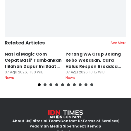
Related Articles
See More
Nasi di Magic Com
Perang WA Grup Jelang
C
Cepat Basi? Tambahkan
Rebo Wekasan, Cara
Di
1 Bahan Dapur Ini Saat
Halus Respon Broadcast
B
Menanak, Awet 2 Hari
07 Agu 2026, 11:30 WIB
Parno
07 Agu 2026, 10:15 WIB
D
07
News
News
Ne
About Us
Editorial Team
Contact Us
Terms of Services
Pedoman Media Siber
Index
Sitemap