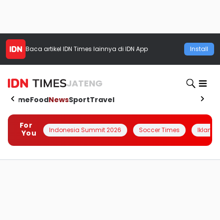
Baca artikel
IDN Times
lainnya di IDN App
Install
JATENG
Home
Food
News
Sport
Travel
For
Indonesia Summit 2026
Soccer Times
Iklanin 
You