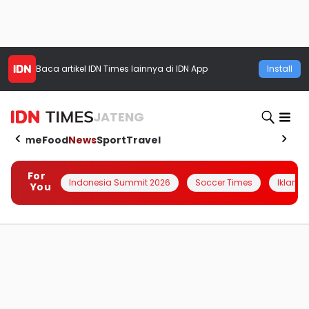
Baca artikel
IDN Times
lainnya di IDN App
Install
JATENG
Home
Food
News
Sport
Travel
For
Indonesia Summit 2026
Soccer Times
Iklanin 
You