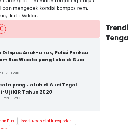
omol, kampas rem masih tergolong bagus.
ol dan mengecek kondisi kampas rem,
ua," kata Wildan.
Trend
Tenga
 Dilepas Anak-anak, Polisi Periksa
em Bus Wisata yang Laka di Guci
3, 17:18 WIB
sata yang Jatuh di Guci Tegal
ir Uji KIR Tahun 2020
3, 21:00 WIB
aan Bus
kecelakaan alat transportasi
e me