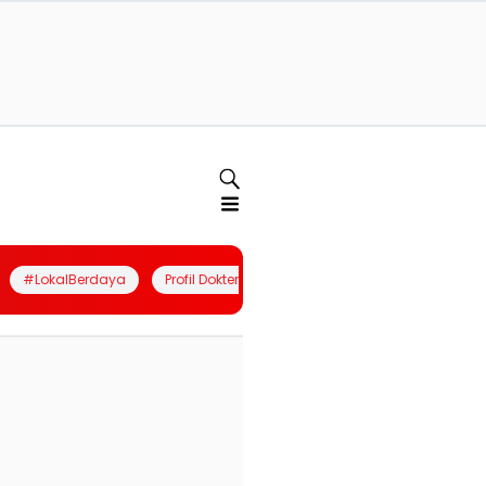
#LokalBerdaya
Profil Dokter
Quiz
Join Community