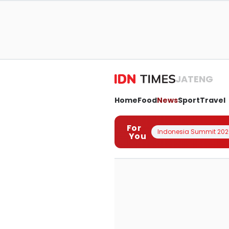
JATENG
Home
Food
News
Sport
Travel
For
Indonesia Summit 202
You