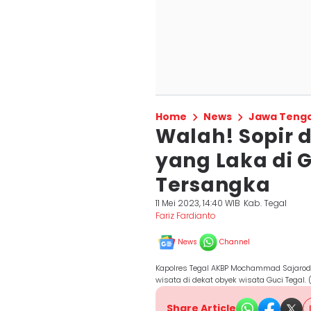
Home
News
Jawa Teng
Walah! Sopir 
yang Laka di G
Tersangka
11 Mei 2023, 14:40 WIB
Kab. Tegal
Fariz Fardianto
News
Channel
Kapolres Tegal AKBP Mochammad Sajarod
wisata di dekat obyek wisata Guci Tegal
Share Article