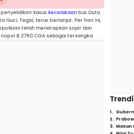
 penyelidikan kasus
kecelakaan
bus Duta
a Guci, Tegal, terus berlanjut.
Per hari ini,
epolisian telah menetapkan sopir dan
 nopol B 2760 CGA sebagai tersangka.
Trendi
1
.
Gubern
2
.
Prabow
3
.
Makan B
4
.
Nilai T