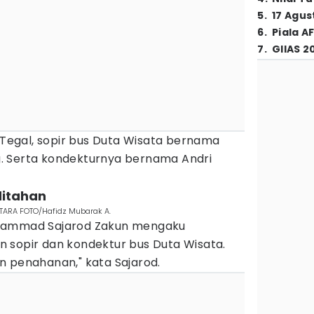
5
.
17 Agus
6
.
Piala A
7
.
GIIAS 2
s Tegal, sopir bus Duta Wisata bernama
g.
Serta kondekturnya bernama Andri
ditahan
ANTARA FOTO/Hafidz Mubarak A.
chammad Sajarod Zakun mengaku
 sopir dan kondektur bus Duta Wisata.
n penahanan," kata Sajarod.