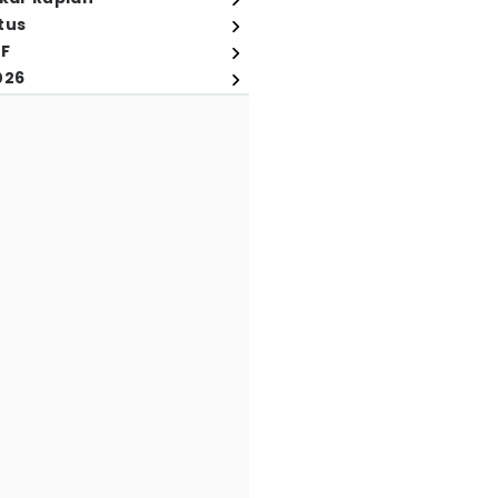
tus
FF
026