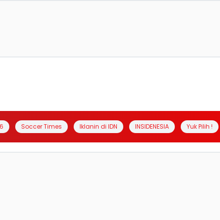
6
Soccer Times
Iklanin di IDN
INSIDENESIA
Yuk Pilih !