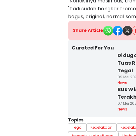
"Kondisinya mesin bus, tr
"Tadi sudah bongkar trom
bagus, original, normal sem
Share Article
Curated For You
Diduga
Tuas R
Tegal
09 Mei 202
News
Bus Wi
Terakh
07 Mei 202
News
Topics
Tegal
Kecelakaan
Kecelak
tempat wisata di tegal
Updat