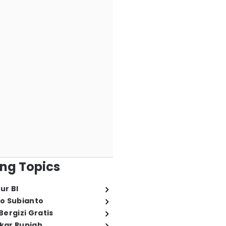
ng Topics
ur BI
o Subianto
ergizi Gratis
ukar Rupiah