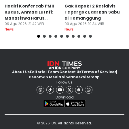
Hadiri Konfercab PMII
Gak Kapok! 2 Residivis
A
Kudus, Ahmad Luthfi:
Tepergok Edarkan Sabu
B
Mahasiswa Harus
di Temanggung
B
Konstruktif
09 Agu 2026, 21:42 WIB
09 Agu 2026, 19:34 WIB
Pe
09
News
News
Ne
F
About Us
Editorial Team
Contact Us
Terms of Services
Pedoman Media Siber
Index
Sitemap
Follow Us
Download
© 2026 IDN. All Rights Reserved.