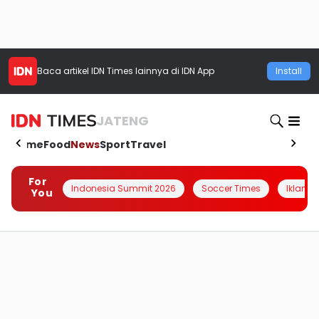
Baca artikel
IDN Times
lainnya di IDN App
Install
JATENG
Home
Food
News
Sport
Travel
For
Indonesia Summit 2026
Soccer Times
Iklanin 
You