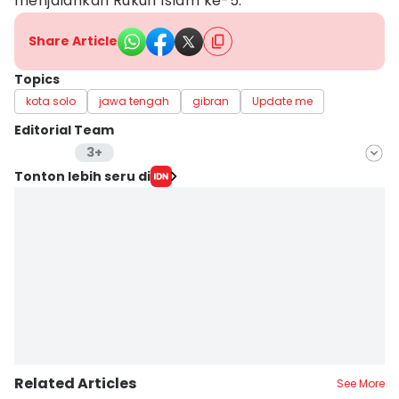
menjalankan Rukun Islam ke-5.
Share Article
Topics
kota solo
jawa tengah
gibran
Update me
Editorial Team
3+
Editor
Tonton lebih seru di
Bandot Arywono
Editor
Dhana Kencana
Editor
Larasati Rey
Related Articles
See More