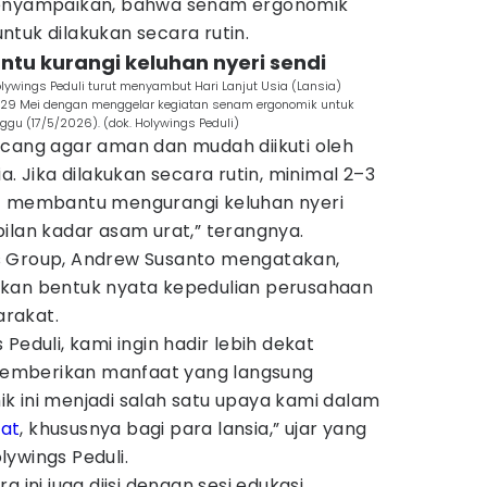
menyampaikan, bahwa senam ergonomik
tuk dilakukan secara rutin.
tu kurangi keluhan nyeri sendi
ywings Peduli turut menyambut Hari Lanjut Usia (Lansia)
al 29 Mei dengan menggelar kegiatan senam ergonomik untuk
ggu (17/5/2026). (dok. Holywings Peduli)
ncang agar aman dan mudah diikuti oleh
a. Jika dilakukan secara rutin, minimal 2–3
at membantu mengurangi keluhan nyeri
ilan kadar asam urat,” terangnya.
s Group, Andrew Susanto mengatakan,
akan bentuk nyata kepedulian perusahaan
rakat.
Peduli, kami ingin hadir lebih dekat
emberikan manfaat yang langsung
k ini menjadi salah satu upaya kami dalam
at
, khususnya bagi para lansia,” ujar yang
ywings Peduli.
 ini juga diisi dengan sesi edukasi