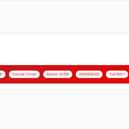
6
Soccer Times
Iklanin di IDN
INSIDENESIA
Yuk Pilih !