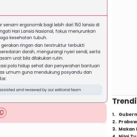
 senam ergonomik bagi lebih dari 150 lansia di
ati Hari Lansia Nasional, fokus menurunkan
aga kesehatan tubuh.
rakan ringan dan terstruktur terbukti
edaran darah, mengurangi nyeri sendi, serta
sam urat bila dilakukan rutin.
ukasi pola hidup sehat dan penyerahan bantuan
ilitas umum guna mendukung posyandu dan
tar.
ssisted and reviewed by our editorial team.
Trendi
1
.
Gubern
2
.
Prabow
3
.
Makan B
4
.
Nilai T