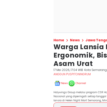
Home
News
Jawa Teng
Warga Lansia
Ergonomik, Bi
Asam Urat
17 Mei 2026, 17:04 WIB
Kota Semarang
ANGGUN PUSPITONINGRUM
News
Channel
Holywings Group melalui program CSR Hol
Nasional yang diperingati setiap tangg
lansia di Helen Night Mart Semarang, Min