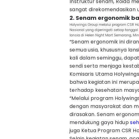
Instruktur senam, Roida 
sangat direkomendasikan un
2. Senam ergonomik ban
Holywings Group melalui program CSR Hol
Nasional yang diperingati setiap tangg
lansia di Helen Night Mart Semarang, Min
“Senam ergonomik ini dira
semua usia, khususnya lansi
kali dalam seminggu, dap
sendi serta menjaga kestab
Komisaris Utama Holywing
bahwa kegiatan ini merup
terhadap kesehatan masya
“Melalui program Holywings 
dengan masyarakat dan m
dirasakan. Senam ergonomi
mendukung gaya hidup
seh
juga Ketua Program CSR Hol
Selain kegiatan senam, acara