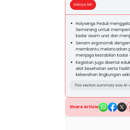
Intinya Sih
Holywings Peduli menggelar
Semarang untuk mempering
kadar asam urat dan menj
Senam ergonomik dengan ge
membantu melancarkan per
menjaga kestabilan kadar a
Kegiatan juga disertai ed
alat kesehatan serta fas
kebersihan lingkungan seki
This section summary was AI-a
Share Article