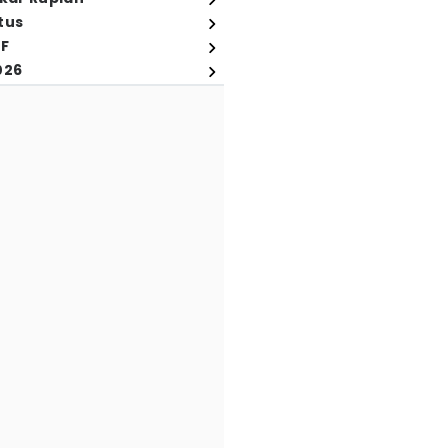
tus
FF
026