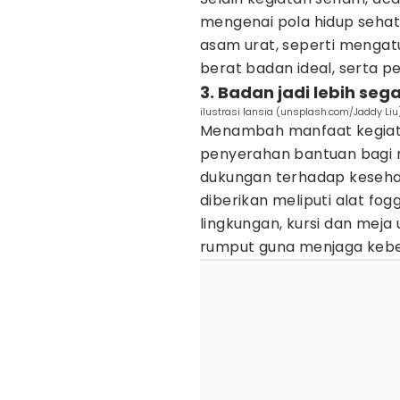
mengenai pola hidup seha
asam urat, seperti mengat
berat badan ideal, serta pen
3. Badan jadi lebih seg
ilustrasi lansia (unsplash.com/Jaddy Liu
Menambah manfaat kegiata
penyerahan bantuan bagi 
dukungan terhadap keseha
diberikan meliputi alat fo
lingkungan, kursi dan meja
rumput guna menjaga keber