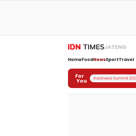
JATENG
Home
Food
News
Sport
Travel
For
Indonesia Summit 202
You