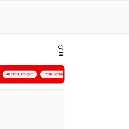
#LokalBerdaya
Profil Dokter
Quiz
Join Community