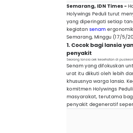
Semarang, IDN Times -
H
Holywings Peduli turut men
yang diperingati setiap ta
kegiatan
senam
ergonomik 
Semarang, Minggu (17/5/2
1. Cocok bagi lansia y
penyakit
Seorang lansia cek kesehatan di puske
Senam yang difokuskan u
urat itu diikuti oleh lebih 
khususnya warga lansia. Ke
komitmen Holywings Peduli
masyarakat, terutama bagi
penyakit degeneratif seper