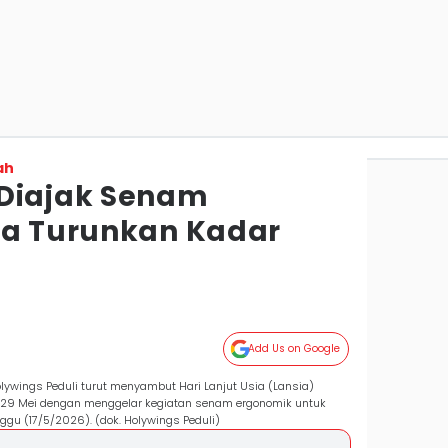
ah
 Diajak Senam
sa Turunkan Kadar
Add Us on Google
ywings Peduli turut menyambut Hari Lanjut Usia (Lansia)
al 29 Mei dengan menggelar kegiatan senam ergonomik untuk
ggu (17/5/2026). (dok. Holywings Peduli)