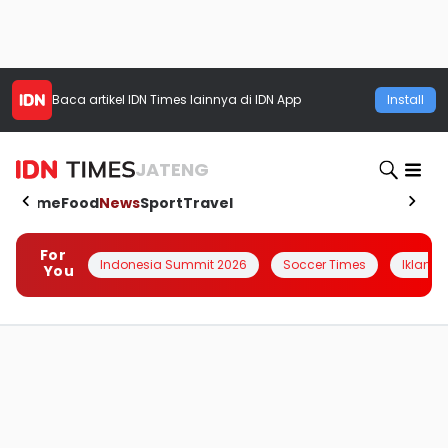
Baca artikel
IDN Times
lainnya di IDN App
Install
JATENG
Home
Food
News
Sport
Travel
For
Indonesia Summit 2026
Soccer Times
Iklanin 
You