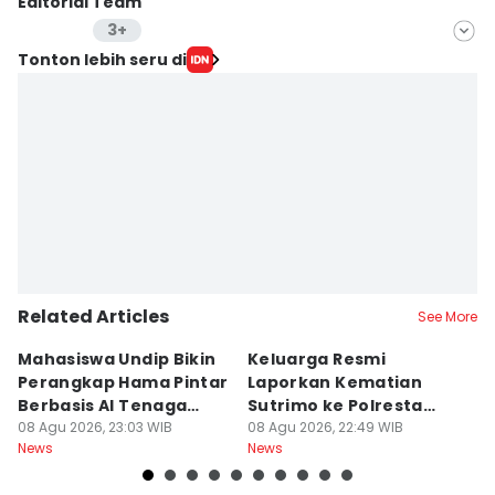
Editorial Team
3+
Editor
Tonton lebih seru di
Bandot Arywono
Editor
Larasati Rey
Editor
Yogie Fadila
Related Articles
See More
Mahasiswa Undip Bikin
Keluarga Resmi
P
Perangkap Hama Pintar
Laporkan Kematian
S
Berbasis AI Tenaga
Sutrimo ke Polresta
B
Surya
08 Agu 2026, 23:03 WIB
Banyumas
08 Agu 2026, 22:49 WIB
G
08
News
News
Ne