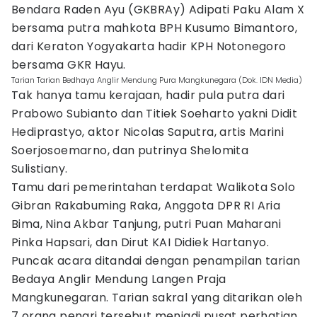
Bendara Raden Ayu (GKBRAy) Adipati Paku Alam X
bersama putra mahkota BPH Kusumo Bimantoro,
dari Keraton Yogyakarta hadir KPH Notonegoro
bersama GKR Hayu.
Tarian Tarian Bedhaya Anglir Mendung Pura Mangkunegara (Dok. IDN Media)
Tak hanya tamu kerajaan, hadir pula putra dari
Prabowo Subianto dan Titiek Soeharto yakni Didit
Hediprastyo, aktor Nicolas Saputra, artis Marini
Soerjosoemarno, dan putrinya Shelomita
Sulistiany.
Tamu dari pemerintahan terdapat Walikota Solo
Gibran Rakabuming Raka, Anggota DPR RI Aria
Bima, Nina Akbar Tanjung, putri Puan Maharani
Pinka Hapsari, dan Dirut KAI Didiek Hartanyo.
Puncak acara ditandai dengan penampilan tarian
Bedaya Anglir Mendung Langen Praja
Mangkunegaran. Tarian sakral yang ditarikan oleh
7 orang penari tersebut menjadi pusat perhatian