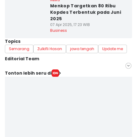
Menkop Targetkan 80 Ribu
Kopdes Terbentuk pada Juni
2025
07 Apr 2025, 17:23 WIB
Business
Topics
Semarang
Zulkifli Hasan
jawa tengah
Update me
Editorial Team
Editor
Tonton lebih seru di
Fariz Fardianto
Editor
Bandot Arywono