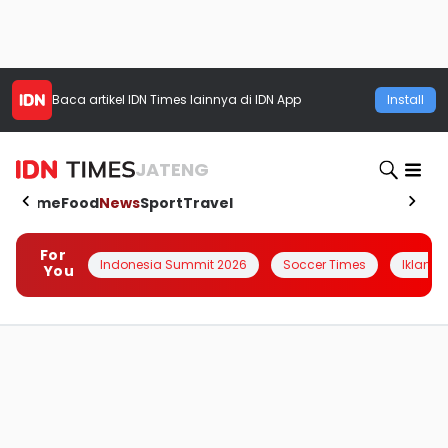
Baca artikel
IDN Times
lainnya di IDN App
Install
JATENG
Home
Food
News
Sport
Travel
For
Indonesia Summit 2026
Soccer Times
Iklanin 
You