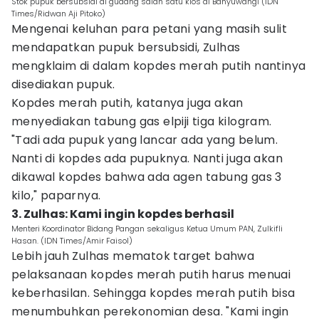
Stok pupuk bersubsidi di gudang salah satu kios di Banyuwangi (IDN
Times/Ridwan Aji Pitoko)
Mengenai keluhan para petani yang masih sulit
mendapatkan pupuk bersubsidi, Zulhas
mengklaim di dalam kopdes merah putih nantinya
disediakan pupuk.
Kopdes merah putih, katanya juga akan
menyediakan tabung gas elpiji tiga kilogram.
"Tadi ada pupuk yang lancar ada yang belum.
Nanti di kopdes ada pupuknya. Nanti juga akan
dikawal kopdes bahwa ada agen tabung gas 3
kilo," paparnya.
3. Zulhas: Kami ingin kopdes berhasil
Menteri Koordinator Bidang Pangan sekaligus Ketua Umum PAN, Zulkifli
Hasan. (IDN Times/Amir Faisol)
Lebih jauh Zulhas mematok target bahwa
pelaksanaan kopdes merah putih harus menuai
keberhasilan. Sehingga kopdes merah putih bisa
menumbuhkan perekonomian desa. "Kami ingin