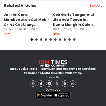
Related Articles
See More
Jeli! Ini Cara
Cek Garis Tanganmu!
Ta
Membedakan Cat Mobil
Jika Ada Tanda Ini,
B
Ori vs Cat Ulang
Kamu Mungkin Calon
S
Oplosan saat Beli
09 Agu 2026, 18:00 WIB
Orang Sukses
09 Agu 2026, 17:00 WIB
ke
09
News
News
Ne
kendaraan Bekas
M
About Us
Editorial Team
Contact Us
Terms of Services
Pedoman Media Siber
Index
Sitemap
Follow Us
Download