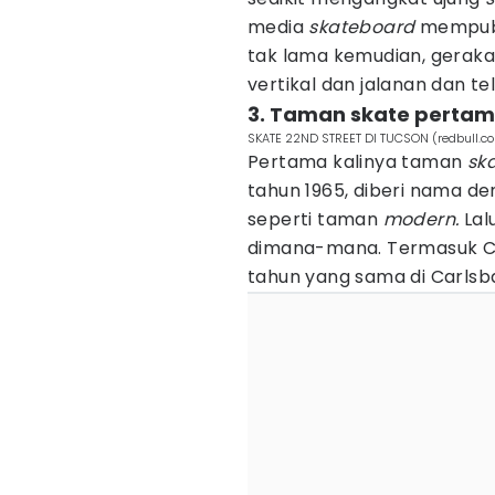
media
skateboard
mempubli
tak lama kemudian, gerakan
vertikal dan jalanan dan t
3. Taman skate pertam
SKATE 22ND STREET DI TUCSON (redbull.c
Pertama kalinya taman
sk
tahun 1965, diberi nama d
seperti taman
modern.
Lal
dimana-mana. Termasuk C
tahun yang sama di Carlsbad