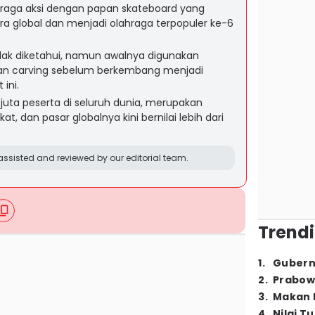
hraga aksi dengan papan skateboard yang
cara global dan menjadi olahraga terpopuler ke-6
dak diketahui, namun awalnya digunakan
 dan carving sebelum berkembang menjadi
ini.
 juta peserta di seluruh dunia, merupakan
at, dan pasar globalnya kini bernilai lebih dari
ssisted and reviewed by our editorial team.
Trendi
1
.
Gubern
2
.
Prabow
3
.
Makan B
4
.
Nilai T