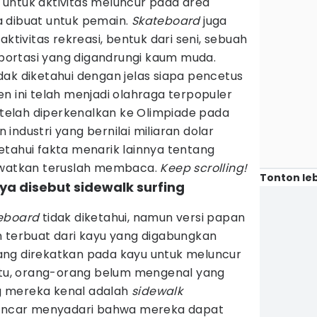
untuk aktivitas meluncur pada area
 dibuat untuk pemain.
Skateboard
juga
aktivitas rekreasi, bentuk dari seni, sebuah
nsportasi yang digandrungi kaum muda.
dak diketahui dengan jelas siapa pencetus
n ini telah menjadi olahraga terpopuler
a telah diperkenalkan ke Olimpiade pada
industri yang bernilai miliaran dolar
etahui fakta menarik lainnya tentang
ewatkan teruslah membaca.
Keep scrolling!
Tonton leb
ya disebut sidewalk surfing
eboard
tidak diketahui, namun versi papan
n terbuat dari kayu yang digabungkan
ang direkatkan pada kayu untuk meluncur
 itu, orang-orang belum mengenal yang
 mereka kenal adalah
sidewalk
ancar menyadari bahwa mereka dapat