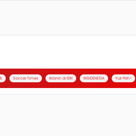
6
Soccer Times
Iklanin di IDN
INSIDENESIA
Yuk Pilih !