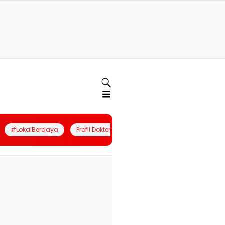
#LokalBerdaya
Profil Dokter
Quiz
Join Community