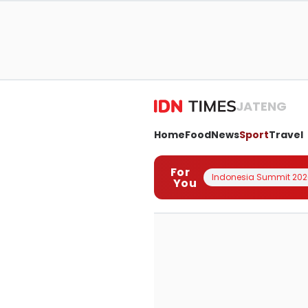
JATENG
Home
Food
News
Sport
Travel
For
Indonesia Summit 202
You