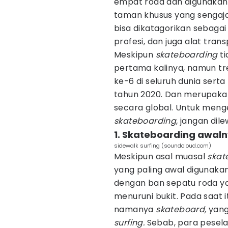
empat roda dan digunakan 
taman khusus yang sengaja
bisa dikatagorikan sebagai 
profesi, dan juga alat tra
Meskipun
skateboarding
ti
pertama kalinya, namun tre
ke-6 di seluruh dunia sert
tahun 2020. Dan merupakan 
secara global. Untuk meng
skateboarding,
jangan dil
1. Skateboarding awaln
sidewalk surfing (soundcloud.com)
Meskipun asal muasal
skat
yang paling awal digunaka
dengan ban sepatu roda y
menuruni bukit. Pada saat
namanya
skateboard,
yang
surfing.
Sebab, para pesel