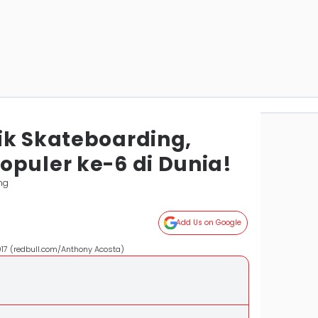
ik Skateboarding,
opuler ke-6 di Dunia!
ng
Add Us on Google
017 (redbull.com/Anthony Acosta)