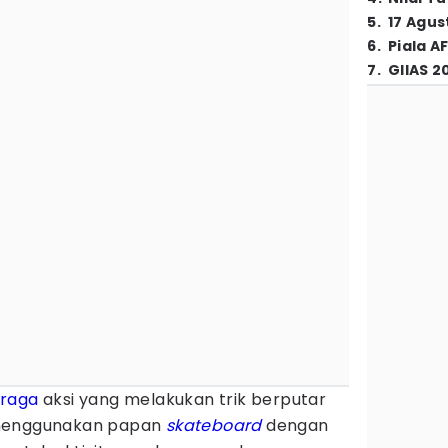
5
.
17 Agus
6
.
Piala A
7
.
GIIAS 2
hraga
aksi yang melakukan trik berputar
 menggunakan papan
skateboard
dengan