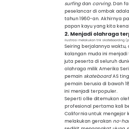
surfing
dan
carving.
Dan fa
peselancar di ombak adalah
tahun 1960-an. Akhirnya p
papan kayu yang kita kenal 
2. Menjadi olahraga ter
ilustrasi melakukan trik skateboarding (p
Seiring berjalannya waktu,
kalangan muda ini menjadi 
juta peserta di seluruh du
olahraga milik Amerika Seri
pemain
skateboard
AS ting
pemain berusia di bawah 18
ini menjadi terpopuler.
Seperti ollie ditemukan ole
profesional pertama kali be
California untuk mengejar 
melakukan gerakan
no-ha
sedikit mengangkat ujung