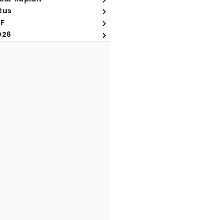
tus
FF
026