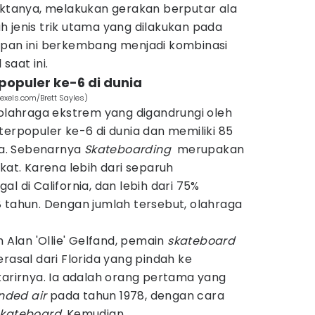
ktanya, melakukan gerakan berputar ala
 jenis trik utama yang dilakukan pada
apan ini berkembang menjadi kombinasi
saat ini.
populer ke-6 di dunia
exels.com/Brett Sayles)
 olahraga ekstrem yang digandrungi oleh
terpopuler ke-6 di dunia dan memiliki 85
nia. Sebenarnya
Skateboarding
merupakan
kat. Karena lebih dari separuh
gal di California, dan lebih dari 75%
 tahun. Dengan jumlah tersebut, olahraga
h Alan 'Ollie' Gelfand, pemain
skateboard
rasal dari Florida yang pindah ke
karirnya. Ia adalah orang pertama yang
nded air
pada tahun 1978, dengan cara
skateboard.
Kemudian