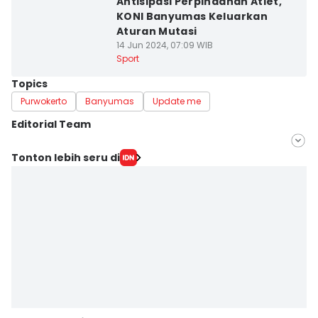
Antisipasi Perpindahan Atlet,
KONI Banyumas Keluarkan
Aturan Mutasi
14 Jun 2024, 07:09 WIB
Sport
Topics
Purwokerto
Banyumas
Update me
Editorial Team
Editor
Tonton lebih seru di
Bandot Arywono
Editor
Cokie Sutrisno