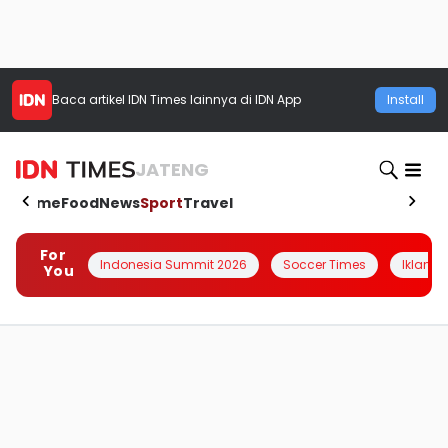
Baca artikel
IDN Times
lainnya di IDN App
Install
JATENG
Home
Food
News
Sport
Travel
For
Indonesia Summit 2026
Soccer Times
Iklanin 
You