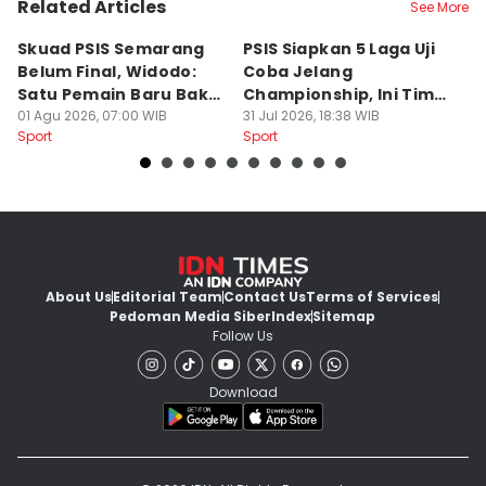
Related Articles
See More
Skuad PSIS Semarang
PSIS Siapkan 5 Laga Uji
Bi
Belum Final, Widodo:
Coba Jelang
A
Satu Pemain Baru Bakal
Championship, Ini Tim
G
Gabung
01 Agu 2026, 07:00 WIB
Calon Lawan
31 Jul 2026, 18:38 WIB
T
31
Sport
Sport
Sp
S
About Us
Editorial Team
Contact Us
Terms of Services
Pedoman Media Siber
Index
Sitemap
Follow Us
Download