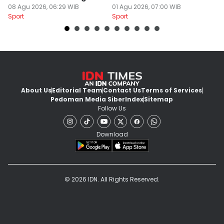
Liga 1
08 Agu 2026, 06:29 WIB
Gabung
01 Agu 2026, 07:00 WIB
C
31
Sport
Sport
Sp
About Us
Editorial Team
Contact Us
Terms of Services
Pedoman Media Siber
Index
Sitemap
Follow Us
Download
© 2026 IDN. All Rights Reserved.