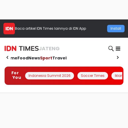
Baca artikel
IDN Times
lainnya di IDN App
Install
JATENG
Home
Food
News
Sport
Travel
For
Indonesia Summit 2026
Soccer Times
Iklanin 
You