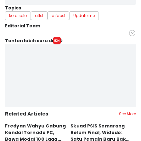
Topics
kota solo
atlet
difabel
Update me
Editorial Team
Editor
Tonton lebih seru di
Dhana Kencana
Editor
Larasati Rey
Related Articles
See More
Fredyan Wahyu Gabung
Skuad PSIS Semarang
PS
Kendal Tornado FC,
Belum Final, Widodo:
C
Bawa Modal 100 Laga
Satu Pemain Baru Bakal
C