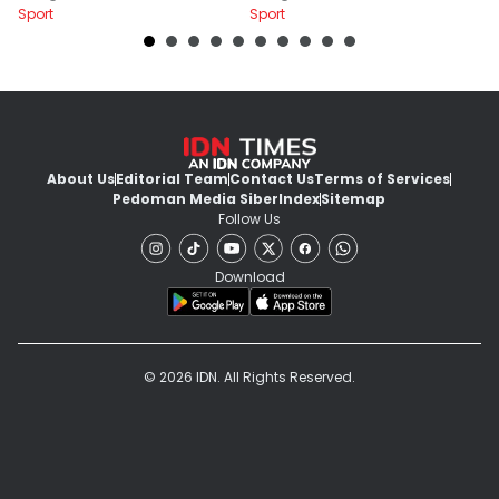
Sport
Sport
Sp
About Us
Editorial Team
Contact Us
Terms of Services
Pedoman Media Siber
Index
Sitemap
Follow Us
Download
© 2026 IDN. All Rights Reserved.