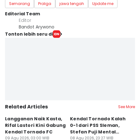
Semarang
Proliga
jawa tengah
Update me
Editorial Team
Editor
Bandot Arywono
Tonton lebih seru di
Related Articles
See More
Langganan Naik Kasta,
Kendal Tornado Kalah
T
Rifal Lastori Kini Gabung
0-1 dari PSS Sleman,
P
Kendal Tornado FC
Stefan Puji Mental
J
09 Agu 2026, 03:00 WIB
Pemain
08 Agu 2026, 23:27 WIB
T
08