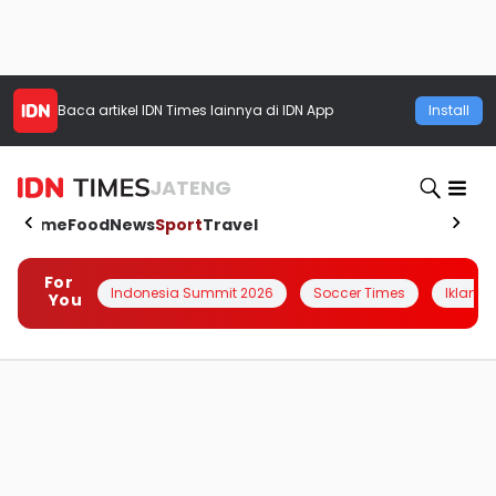
Baca artikel
IDN Times
lainnya di IDN App
Install
JATENG
Home
Food
News
Sport
Travel
For
Indonesia Summit 2026
Soccer Times
Iklanin 
You