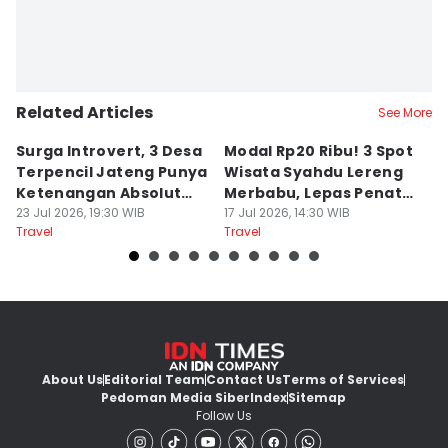
Related Articles
See More
Surga Introvert, 3 Desa
Modal Rp20 Ribu! 3 Spot
S
Terpencil Jateng Punya
Wisata Syahdu Lereng
T
Ketenangan Absolut
Merbabu, Lepas Penat
5
Untuk Disconect
23 Jul 2026, 19:30 WIB
akhir Pekan!
17 Jul 2026, 14:30 WIB
B
13
Travel
Travel
Tr
About Us
Editorial Team
Contact Us
Terms of Services
Pedoman Media Siber
Index
Sitemap
Follow Us