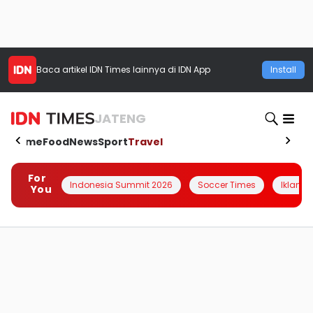
Baca artikel
IDN Times
lainnya di IDN App
Install
JATENG
Home
Food
News
Sport
Travel
For
Indonesia Summit 2026
Soccer Times
Iklanin 
You