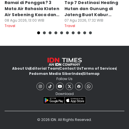
Ramai di Ponggok? 3
Top 7 Destinasi Healing
S
Mata Air Rahasia Klaten
Hutan dan Gunung di
T
Air Sebening Kaca dan
Jateng Buat Kabur
K
Masih Sepi
08 Agu 2026, 13:00 WIB
Sejenak, Under Rp200
07 Agu 2026, 17:32 WIB
U
23
Travel
Travel
Tr
Ribu
About Us
Editorial Team
Contact Us
Terms of Services
Pedoman Media Siber
Index
Sitemap
Follow Us
Download
© 2026 IDN. All Rights Reserved.