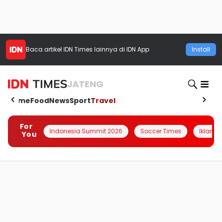
Baca artikel
IDN Times
lainnya di IDN App
Install
JATENG
Home
Food
News
Sport
Travel
For
Indonesia Summit 2026
Soccer Times
Iklanin 
You