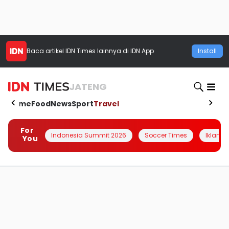
Baca artikel
IDN Times
lainnya di IDN App
Install
JATENG
Home
Food
News
Sport
Travel
For
Indonesia Summit 2026
Soccer Times
Iklanin 
You