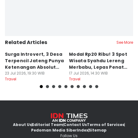
Related Articles
See More
Surga Introvert, 3 Desa
Modal Rp20 Ribu! 3 Spot
S
Terpencil Jateng Punya
Wisata Syahdu Lereng
T
Ketenangan Absolut
Merbabu, Lepas Penat
5
Untuk Disconect
23 Jul 2026, 19:30 WIB
akhir Pekan!
17 Jul 2026, 14:30 WIB
B
13
Travel
Travel
Tr
About Us
Editorial Team
Contact Us
Terms of Services
Pedoman Media Siber
Index
Sitemap
Follow Us