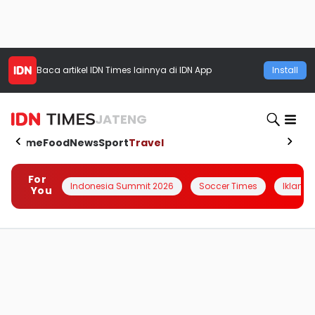
Baca artikel
IDN Times
lainnya di IDN App
Install
JATENG
Home
Food
News
Sport
Travel
For
Indonesia Summit 2026
Soccer Times
Iklanin 
You