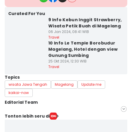
Curated For You
9 Info Kebun Inggit Strawberry,
Wisata Petik Buah di Magelang
06 Jan 2024, 08:41 WIB
Travel
10 Info Le Temple Borobudur
Magelang, Hotel dengan view
Gunung Sumbing
25 Okt 2024, 12:30 WIB
Travel
Topics
wisata Jawa Tengah
Magelang
Update me
kaikai-now
Editorial Team
Editor
Tonton lebih seru di
Bandot Arywono