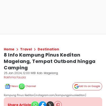
Home
Travel
Destination
8 Info Kampung Pinus Keditan
Magelang, Tempat Outbond hingga
Camping
25 Jan 2024, 12:00 WIB
Kab. Magelang
Rakhma Fauzia
News
Channel
Add Us on Google
Kampung Pinus Keditan(instagram.com/kampungpinuskeditan)
Share Article