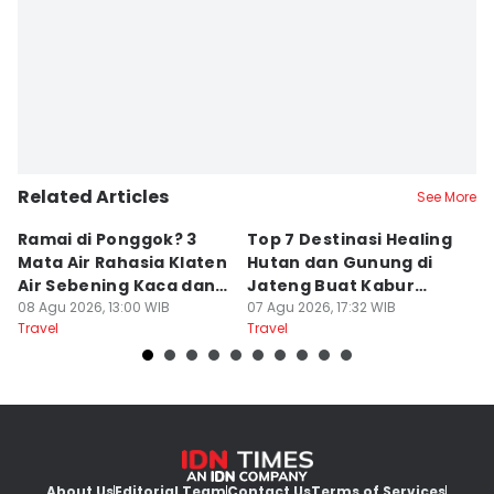
Editor
Mayang Ulfah Narimanda
Related Articles
See More
Ramai di Ponggok? 3
Top 7 Destinasi Healing
S
Mata Air Rahasia Klaten
Hutan dan Gunung di
T
Air Sebening Kaca dan
Jateng Buat Kabur
K
Masih Sepi
08 Agu 2026, 13:00 WIB
Sejenak, Under Rp200
07 Agu 2026, 17:32 WIB
U
23
Travel
Travel
Tr
Ribu
About Us
Editorial Team
Contact Us
Terms of Services