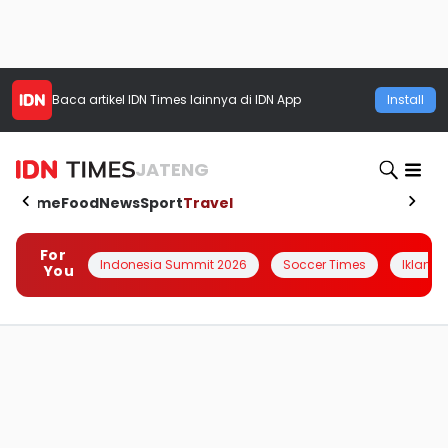
Baca artikel
IDN Times
lainnya di IDN App
Install
JATENG
Home
Food
News
Sport
Travel
For
Indonesia Summit 2026
Soccer Times
Iklanin 
You