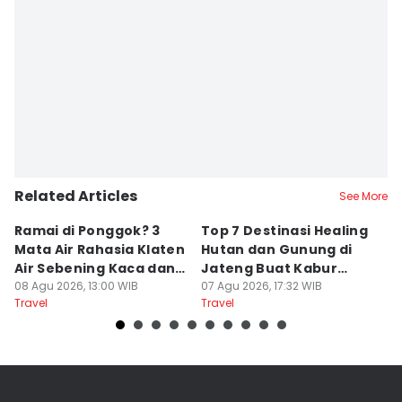
Related Articles
See More
Ramai di Ponggok? 3
Top 7 Destinasi Healing
S
Mata Air Rahasia Klaten
Hutan dan Gunung di
T
Air Sebening Kaca dan
Jateng Buat Kabur
K
Masih Sepi
08 Agu 2026, 13:00 WIB
Sejenak, Under Rp200
07 Agu 2026, 17:32 WIB
U
23
Travel
Travel
Tr
Ribu