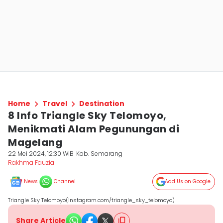
Home
Travel
Destination
8 Info Triangle Sky Telomoyo,
Menikmati Alam Pegunungan di
Magelang
22 Mei 2024, 12:30 WIB
Kab. Semarang
Rakhma Fauzia
News
Channel
Add Us on Google
Triangle Sky Telomoyo(instagram.com/triangle_sky_telomoyo)
Share Article