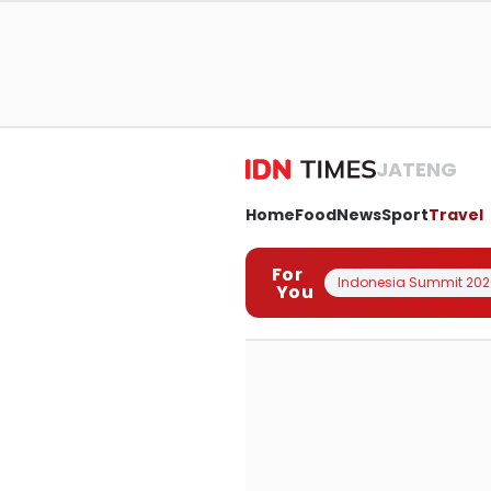
JATENG
Home
Food
News
Sport
Travel
For
Indonesia Summit 202
You