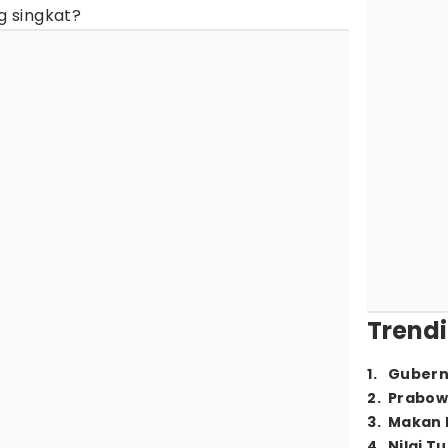
 singkat?
Trendi
1
.
Gubern
2
.
Prabow
3
.
Makan B
4
.
Nilai T