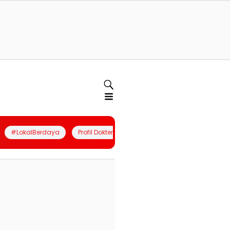
#LokalBerdaya
Profil Dokter
Quiz
Join Community