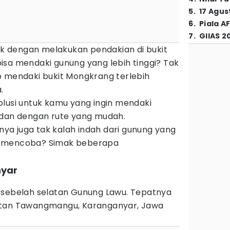
5
.
17 Agus
6
.
Piala A
7
.
GIIAS 2
sik dengan melakukan pendakian di bukit
isa mendaki gunung yang lebih tinggi? Tak
p mendaki bukit Mongkrang terlebih
.
olusi untuk kamu yang ingin mendaki
 dan dengan rute yang mudah.
a juga tak kalah indah dari gunung yang
iat mencoba? Simak beberapa
nyar
 sebelah selatan Gunung Lawu. Tepatnya
atan Tawangmangu, Karanganyar, Jawa