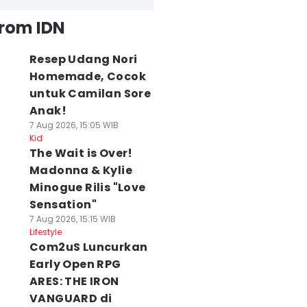
from IDN
Resep Udang Nori
Homemade, Cocok
untuk Camilan Sore
Anak!
7 Aug 2026, 15:05 WIB
Kid
The Wait is Over!
Madonna & Kylie
Minogue Rilis "Love
Sensation"
7 Aug 2026, 15:15 WIB
Lifestyle
Com2uS Luncurkan
Early Open RPG
ARES: THE IRON
VANGUARD di