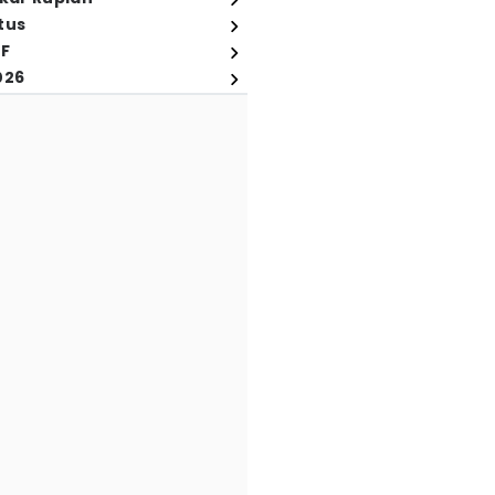
tus
FF
026