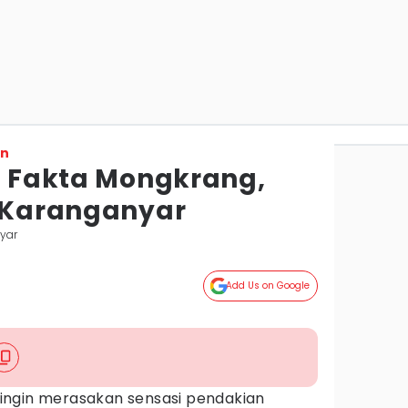
on
 7 Fakta Mongkrang,
i Karanganyar
yar
Add Us on Google
ingin merasakan sensasi pendakian