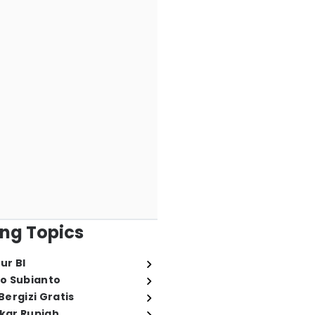
ng Topics
ur BI
o Subianto
ergizi Gratis
ukar Rupiah