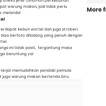
ingi aneka jenis tanaman perkebunan.
apat warung makan, jadi tidak perlu
More 
us melanda!
tel
terdapat kebun wortel dan juga stroberi.
a bisa berfoto diladang yang penuh dengan
tel.
a ini tidak pasti, tergantung masa
oga beruntung ya!
k terjal memudahkan pendaki pemula
at juga warung makan bertenda biru.