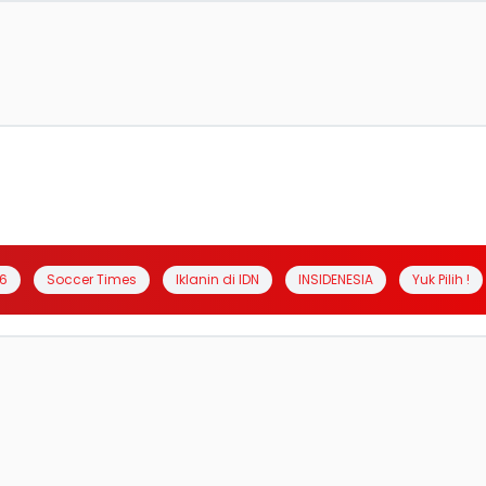
6
Soccer Times
Iklanin di IDN
INSIDENESIA
Yuk Pilih !