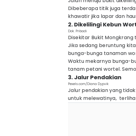
Jalan menuju bukit dikelil
Dibeberapa titik juga terd
khawatir jika lapar dan ha
2. Dikelilingi Kebun Wor
Dok. Pribadi
Disekitar Bukit Mongkrang 
Jika sedang beruntung kit
bunga-bunga tanaman wor
Waktu mekarnya bunga-bung
tanam petani wortel. Sem
3. Jalur Pendakian
Pexels.com/Diana Dypvik
Jalur pendakian yang tida
untuk melewatinya, terlih