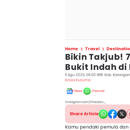
Home
Travel
Destinati
Bikin Takjub!
Bukit Indah d
11 Agu 2023, 08:00 WIB
Kab. Karangan
Anisa Kusuma
News
Channel
Instagram.com/khocloxs_
Share Article
Kamu pendaki pemula dan 