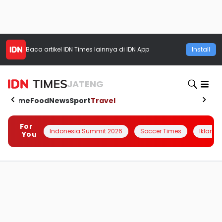
Baca artikel
IDN Times
lainnya di IDN App
Install
JATENG
Home
Food
News
Sport
Travel
For
Indonesia Summit 2026
Soccer Times
Iklanin 
You