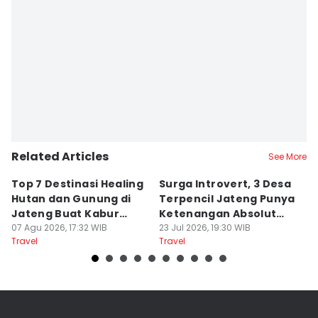
Related Articles
See More
Top 7 Destinasi Healing
Surga Introvert, 3 Desa
M
Hutan dan Gunung di
Terpencil Jateng Punya
W
Jateng Buat Kabur
Ketenangan Absolut
M
Sejenak, Under Rp200
07 Agu 2026, 17:32 WIB
Untuk Disconect
23 Jul 2026, 19:30 WIB
a
17
Travel
Travel
Tr
Ribu