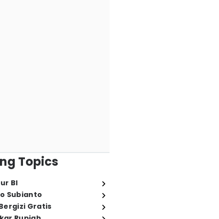
ng Topics
ur BI
o Subianto
ergizi Gratis
ukar Rupiah