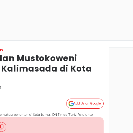
on
 dan Mustokoweni
 Kalimasada di Kota
g
Add Us on Google
mukau penonton di Kota Lama. IDN Times/Fariz Fardianto