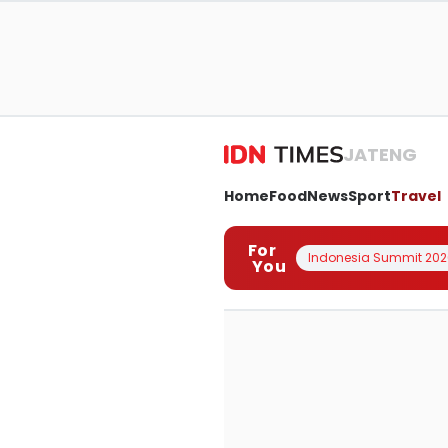
JATENG
Home
Food
News
Sport
Travel
For
Indonesia Summit 202
You