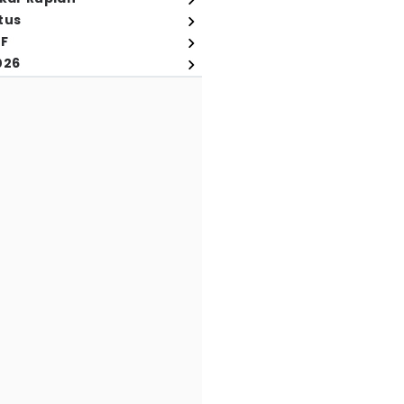
tus
FF
026