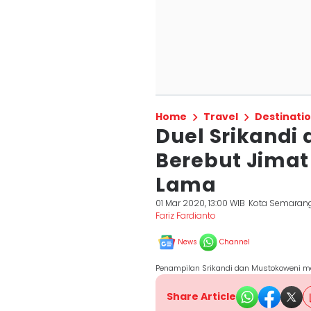
Home
Travel
Destinati
Duel Srikandi
Berebut Jimat
Lama
01 Mar 2020, 13:00 WIB
Kota Semaran
Fariz Fardianto
News
Channel
Penampilan Srikandi dan Mustokoweni me
Share Article