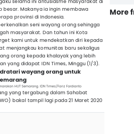
ngaku selama ini antusiasme masyarakat di
p besar. Makanya ia ingin membawa
More 
apa provinsi di Indonesia.
rkenalkan seni wayang orang sehingga
ngah masyarakat. Dan tahun ini Kota
rget kami untuk mendekatkan diri kepada
pat menjangkau komunitas baru sekaligus
ang orang kepada khalayak yang lebih
gan yang didapat IDN Times, Minggu (1/3).
ndratari wayang orang untuk
Semarang
marakan HUT Semarang. IDN Times/Fariz Fardianto
yang yang tergabung dalam Sahabat
O) bakal tampil lagi pada 21 Maret 2020