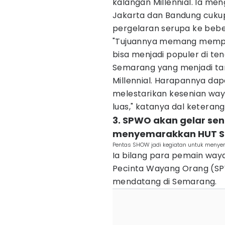
kalangan Millennial. Ia me
Jakarta dan Bandung cuku
pergelaran serupa ke beber
"Tujuannya memang mempe
bisa menjadi populer di te
Semarang yang menjadi ta
Millennial. Harapannya da
melestarikan kesenian way
luas," katanya dal keteran
3. SPWO akan gelar se
menyemarakkan HUT 
Pentas SHOW jadi kegiatan untuk menye
Ia bilang para pemain wa
Pecinta Wayang Orang (SPW
mendatang di Semarang.