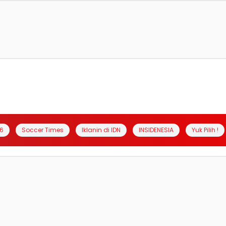
6
Soccer Times
Iklanin di IDN
INSIDENESIA
Yuk Pilih !