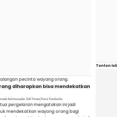
Tonton leb
 kalangan pecinta wayang orang.
orang diharapkan bisa mendekatkan
imate Kalimasada. IDN Times/Fariz Fardianto
tua pergelaran mengatakan ini jadi
uk mendekatkan wayang orang bagi