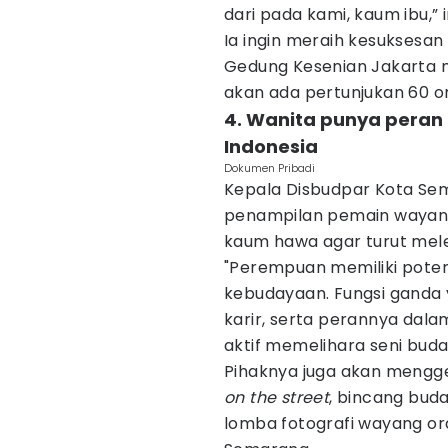
dari pada kami, kaum ibu,”
Ia ingin meraih kesuksesa
Gedung Kesenian Jakarta m
akan ada pertunjukan 60 o
4. Wanita punya peran
Indonesia
Dokumen Pribadi
Kepala Disbudpar Kota Sem
penampilan pemain wayang 
kaum hawa agar turut mele
"Perempuan memiliki pote
kebudayaan. Fungsi ganda y
karir, serta perannya dala
aktif memelihara seni buday
Pihaknya juga akan mengg
on the street
, bincang bud
lomba fotografi wayang ora