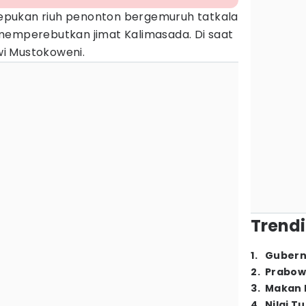
epukan riuh penonton bergemuruh tatkala
memperebutkan jimat Kalimasada. Di saat
i Mustokoweni.
Trendi
1
.
Gubern
2
.
Prabow
3
.
Makan B
4
.
Nilai T