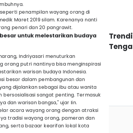
 imbuhnya.
n seperti penampilan wayang orang di
edik Maret 2019 silam. Karenanya nanti
rang penari dan 20 pangrawit.
Trend
 besar untuk melestarikan budaya
Tenga
arang, Indriyasari menuturkan
orang putri nantinya bisa menginspirasi
starikan warisan budaya Indonesia.
nsi besar dalam pembangunan dan
ang dijalankan sebagai ibu atau wanita
m bersosialisasi sangat penting. Termasuk
a dan warisan bangsa," ujar Iin.
elar acara wayang orang dengan atraksi
aya tradisi wayang orang, pameran dan
ng, serta bazaar kearifan lokal kota