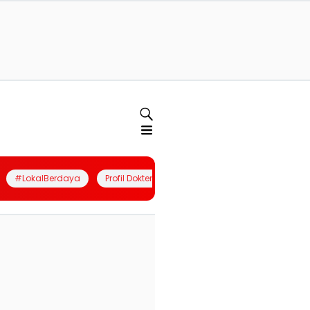
#LokalBerdaya
Profil Dokter
Quiz
Join Community