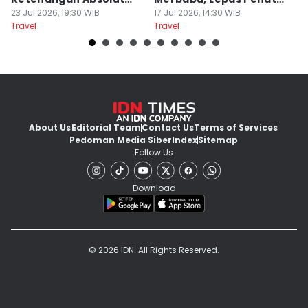
Untuk Disconect
23 Jul 2026, 19:30 WIB
akhir Pekan!
17 Jul 2026, 14:30 WIB
B
13
Travel
Travel
Tr
About Us
Editorial Team
Contact Us
Terms of Services
Pedoman Media Siber
Index
Sitemap
Follow Us
Download
© 2026 IDN. All Rights Reserved.