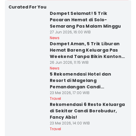
Curated For You
Dompet Selamat! 5 Trik
Pacaran Hemat di Solo-
Semarang Pas Malam Minggu
27 Jun 2026, 16:00 WIB
News
Dompet Aman, 5 Trik Liburan
Hemat Bareng Keluarga Pas
Weekend Tanpa Bikin Kantong
Jebol
26 Jun 2026, 11:15 WIB
News
5 Rekomendasi Hotel dan
Resort di Magelang
Pemandangan Candi
Borobudur
23 Mei 2026, 17:00 WIB
Travel
Rekomendasi 6 Resto Keluarga
di Sekitar Candi Borobudur,
Fancy Abis!
23 Mei 2026, 14:00 WIB
Travel