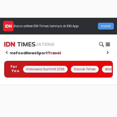
Baca artikel
IDN Times
lainnya di IDN App
Install
JATENG
Home
Food
News
Sport
Travel
For
Indonesia Summit 2026
Soccer Times
Iklanin 
You