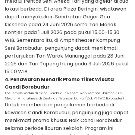
melalui Pentas Seni Aneka Tari yang digelar di dua
lokasi berbeda. Di area Plaza Beringin, wisatawan
dapat menyaksikan Sendratari Geger Goa
Kiskendo pada 24 Juni 2026 serta Tari Menak
Kontjer pada 1 Juli 2026 pada pukul 15.00–15.30
WIB. Sementara itu, di Amphitheater Kampung
Seni Borobudur, pengunjung dapat menikmati
pertunjukan Tari Warok Manunggal pada 28 Juni
2026 dan Tari Topeng Ireng pada 3 Juli 2026 pukul
15.00 WIB.
4. Penawaran Menarik Promo Tiket Wisata
Candi Borobudur
The Temple Within di Candi Borobudur Menemukan Kembali Harmoni Diri
Melalui Mindfulness di Destinasi Warisan Dunia. (Dok PT TWC Borobudur)
Untuk memberikan pengalaman berbeda di
kawasan Candi Borobudur, pengunjung juga dapat
menikmati promo khusus Naik Candi Borobudur
selama periode liburan sekolah. Program ini