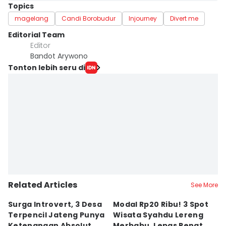
Topics
magelang
Candi Borobudur
Injourney
Divert me
Editorial Team
Editor
Bandot Arywono
Tonton lebih seru di
Related Articles
See More
Surga Introvert, 3 Desa
Modal Rp20 Ribu! 3 Spot
S
Terpencil Jateng Punya
Wisata Syahdu Lereng
T
Ketenangan Absolut
Merbabu, Lepas Penat
5