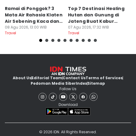
Ramai di Ponggok? 3
Top 7 Destinasi Healing
S
Mata Air Rahasia Klaten
Hutan dan Gunung di
T
Air Sebening Kaca dan
Jateng Buat Kabur
K
Masih Sepi
08 Agu 2026, 13:00 WIB
Sejenak, Under Rp200
07 Agu 2026, 17:32 WIB
U
23
Travel
Travel
Tr
Ribu
About Us
Editorial Team
Contact Us
Terms of Services
Pedoman Media Siber
Index
Sitemap
Follow Us
Download
© 2026 IDN. All Rights Reserved.