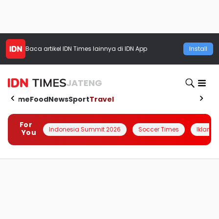
Baca artikel
IDN Times
lainnya di IDN App
Install
JATENG
Home
Food
News
Sport
Travel
For
Indonesia Summit 2026
Soccer Times
Iklanin 
You