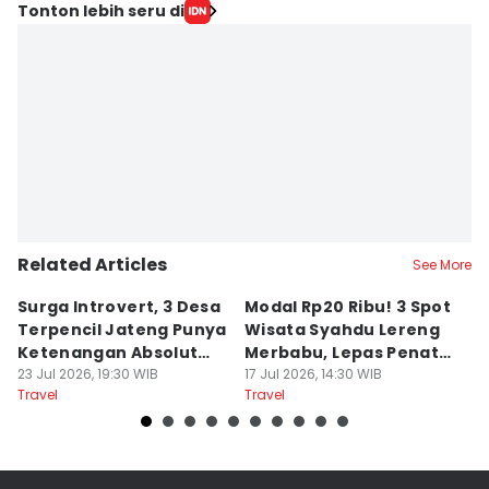
Tonton lebih seru di
Related Articles
See More
Surga Introvert, 3 Desa
Modal Rp20 Ribu! 3 Spot
S
Terpencil Jateng Punya
Wisata Syahdu Lereng
T
Ketenangan Absolut
Merbabu, Lepas Penat
5
Untuk Disconect
23 Jul 2026, 19:30 WIB
akhir Pekan!
17 Jul 2026, 14:30 WIB
B
13
Travel
Travel
Tr