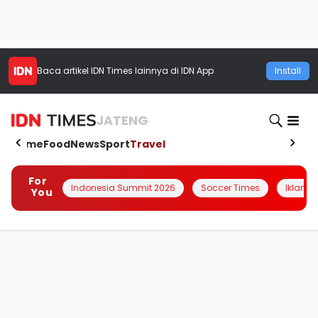
Baca artikel
IDN Times
lainnya di IDN App
Install
JATENG
Home
Food
News
Sport
Travel
For
Indonesia Summit 2026
Soccer Times
Iklanin 
You