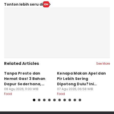
Tonton lebih seru di
Related Articles
See More
Tanpa Presto dan
Kenapa Makan Apel dan
5
Hemat Gas! 3 Bahan
Pir Lebih Sering
C
Dapur Sederhana,
Dipotong Dulu? Ini
C
Daging Sapi Empuk
08 Agu 2026, 11:00 WIB
Alasannya
07 Agu 2026, 06:58 WIB
Y
23
Food
Food
Fo
Dalam 15 Menit