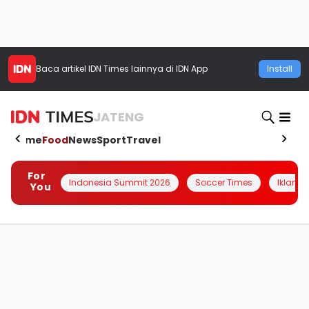
Baca artikel
IDN Times
lainnya di IDN App
Install
JATENG
Home
Food
News
Sport
Travel
For
Indonesia Summit 2026
Soccer Times
Iklanin 
You