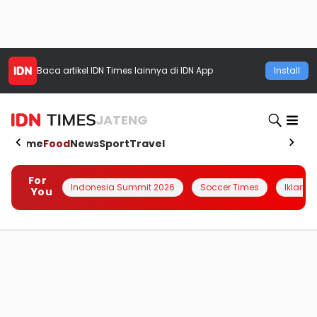
Baca artikel
IDN Times
lainnya di IDN App
Install
JATENG
Home
Food
News
Sport
Travel
For
Indonesia Summit 2026
Soccer Times
Iklanin 
You