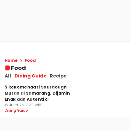
5 Rekomendasi Bakery Cafe di Semarang
yang Cozy dan Menunya Yummy
Home
Food
23 Jul 2026, 17:06 WIB
Food
Dining Guide
All
Dining Guide
Recipe
5 Rekomendasi Sourdough
Murah di Semarang, Dijamin
Enak dan Autentik!
16 Jul 2026, 13:30 WIB
Dining Guide