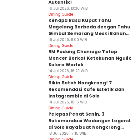
Autentik!
16 Jul 2026, 13:30 WIB
Dining Guide
Kenapa Rasa Kupat Tahu
Magelang Berbeda dengan Tahu
Gimbal Semarang Meski Bahan
Mirip?
16 Jul 2026, 11:00 WIB
Dining Guide
RM Padang Chaniago Tetap
Moncer Berkat Ketekunan Ngulik
Selera Warlok
14 Jul 2026, 16:23 WIB
Dining Guide
Bikin Betah Nongkrong! 7
Rekomendasi Kafe Estetik dan
Instagramble di Solo
14 Jul 2026, 16:15 WIB
Dining Guide
Pelepas Penat Senin, 3
Rekomendasi Wedangan Legend
di Solo Raya buat Nongkrong
Santai
13 Jul 2026, 17:15 WIB
Dining Guide