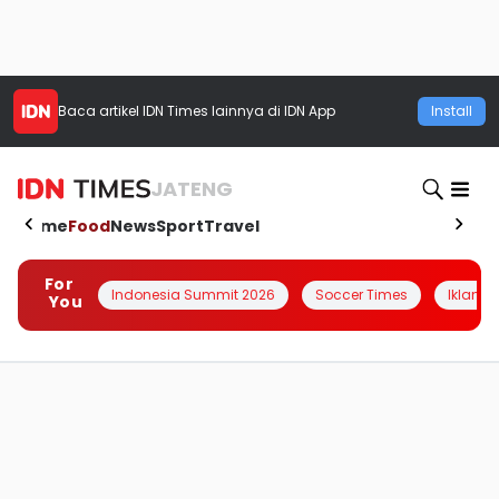
Baca artikel
IDN Times
lainnya di IDN App
Install
JATENG
Home
Food
News
Sport
Travel
For
Indonesia Summit 2026
Soccer Times
Iklanin 
You