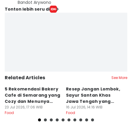
Bandot Arywono
Tonton lebih seru di
Related Articles
See More
5 Rekomendasi Bakery
Resep Jangan Lombok,
5
Cafe di Semarang yang
Sayur Santan Khas
S
Cozy dan Menunya
Jawa Tengah yang
S
Yummy
23 Jul 2026, 17:06 WIB
Gurih Nikmat!
16 Jul 2026, 14:16 WIB
d
16
Food
Food
Fo