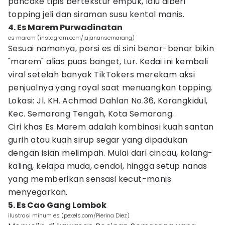
pancake tipis bertekstur empuk, lalu diberi
topping jeli dan siraman susu kental manis.
4. Es Marem Purwadinatan
es marem (instagram.com/jajanansemarang)
Sesuai namanya, porsi es di sini benar-benar bikin
"marem" alias puas banget, Lur. Kedai ini kembali
viral setelah banyak TikTokers merekam aksi
penjualnya yang royal saat menuangkan topping.
Lokasi: Jl. KH. Achmad Dahlan No.36, Karangkidul,
Kec. Semarang Tengah, Kota Semarang.
Ciri khas Es Marem adalah kombinasi kuah santan
gurih atau kuah sirup segar yang dipadukan
dengan isian melimpah. Mulai dari cincau, kolang-
kaling, kelapa muda, cendol, hingga setup nanas
yang memberikan sensasi kecut-manis
menyegarkan.
5. Es Cao Gang Lombok
ilustrasi minum es (pexels.com/Pierina Diez)