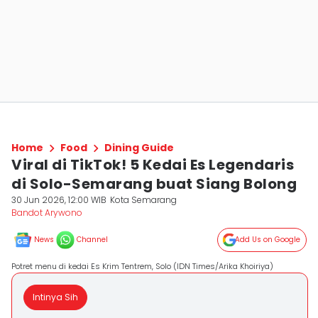
Home
Food
Dining Guide
Viral di TikTok! 5 Kedai Es Legendaris
di Solo-Semarang buat Siang Bolong
30 Jun 2026, 12:00 WIB
Kota Semarang
Bandot Arywono
News
Channel
Add Us on Google
Potret menu di kedai Es Krim Tentrem, Solo (IDN Times/Arika Khoiriya)
Intinya Sih