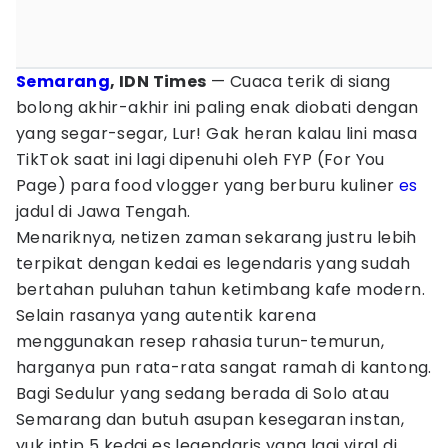
Semarang
, IDN Times
— Cuaca terik di siang
bolong akhir-akhir ini paling enak diobati dengan
yang segar-segar, Lur! Gak heran kalau lini masa
TikTok saat ini lagi dipenuhi oleh FYP (For You
Page) para food vlogger yang berburu kuliner
es
jadul di Jawa Tengah.
Menariknya, netizen zaman sekarang justru lebih
terpikat dengan kedai es legendaris yang sudah
bertahan puluhan tahun ketimbang kafe modern.
Selain rasanya yang autentik karena
menggunakan resep rahasia turun-temurun,
harganya pun rata-rata sangat ramah di kantong.
Bagi Sedulur yang sedang berada di Solo atau
Semarang dan butuh asupan kesegaran instan,
yuk intip 5 kedai es legendaris yang lagi viral di