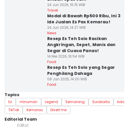
24 Jun 2026, 16:15 WIB
Travel
Modal di Bawah Rp500 Ribu, Ini 3
Ide Jualan Es Pas Kemarau!
24 Jun 2026, 14:27 WIB
News
Resep Es Teh Solo Racikan
Angkringan, Sepet, Manis dan
Segar di Cuaca Panas!
14 Mei 2026, 16:54 WIB
Food
Resep Es Teh Solo yang Segar
Penghilang Dahaga
08 Jan 2025, 14:00 WIB
Food
Topics
Es
minuman
Legend
Semarang
Surakarta
kota s
TikTok
Kemarau
Divert me
Editorial Team
Editor