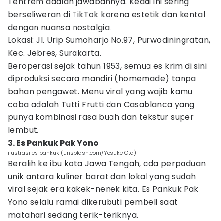
Tentrem adalah jawabannya. Kedai ini sering
berseliweran di TikTok karena estetik dan kental
dengan nuansa nostalgia.
Lokasi: Jl. Urip Sumoharjo No.97, Purwodiningratan,
Kec. Jebres, Surakarta.
Beroperasi sejak tahun 1953, semua es krim di sini
diproduksi secara mandiri (homemade) tanpa
bahan pengawet. Menu viral yang wajib kamu
coba adalah Tutti Frutti dan Casablanca yang
punya kombinasi rasa buah dan tekstur super
lembut.
3. Es Pankuk Pak Yono
ilustrasi es pankuk (unsplash.com/Yosuke Ota)
Beralih ke ibu kota Jawa Tengah, ada perpaduan
unik antara kuliner barat dan lokal yang sudah
viral sejak era kakek-nenek kita. Es Pankuk Pak
Yono selalu ramai dikerubuti pembeli saat
matahari sedang terik-teriknya.