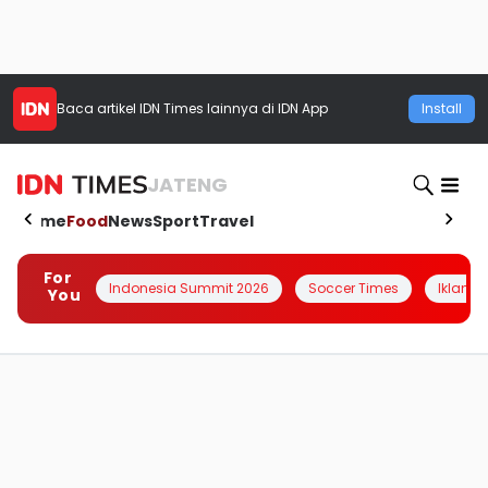
Baca artikel
IDN Times
lainnya di IDN App
Install
JATENG
Home
Food
News
Sport
Travel
For
Indonesia Summit 2026
Soccer Times
Iklanin 
You