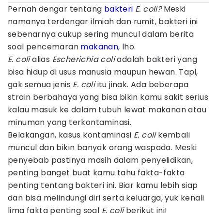
Pernah dengar tentang
bakteri
E. coli?
Meski
namanya terdengar ilmiah dan rumit, bakteri ini
sebenarnya cukup sering muncul dalam berita
soal pencemaran
makanan
, lho.
E. coli
alias
Escherichia coli
adalah bakteri yang
bisa hidup di usus manusia maupun hewan. Tapi,
gak semua jenis
E. coli
itu jinak. Ada beberapa
strain berbahaya yang bisa bikin kamu sakit serius
kalau masuk ke dalam tubuh lewat makanan atau
minuman yang terkontaminasi.
Belakangan, kasus kontaminasi
E. coli
kembali
muncul dan bikin banyak orang waspada. Meski
penyebab pastinya masih dalam penyelidikan,
penting banget buat kamu tahu fakta-fakta
penting tentang bakteri ini. Biar kamu lebih siap
dan bisa melindungi diri serta keluarga, yuk kenali
lima fakta penting soal
E. coli
berikut ini!