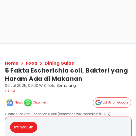
Home
Food
Dining Guide
5 Fakta Escherichia coli, Bakteri yang
Haram Ada di Makanan
06 Jul 2025, 09:00 WIB
Kota Semarang
L A L A .
News
Channel
Add Us on Google
ilustrasi bakteri Escherichia coli (commons.wikimedia.org/NIAID)
Intinya Sih