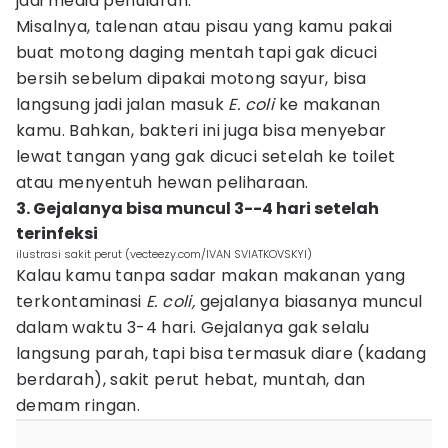
jadi media penularan.
Misalnya, talenan atau pisau yang kamu pakai
buat motong daging mentah tapi gak dicuci
bersih sebelum dipakai motong sayur, bisa
langsung jadi jalan masuk
E. coli
ke makanan
kamu. Bahkan, bakteri ini juga bisa menyebar
lewat tangan yang gak dicuci setelah ke toilet
atau menyentuh hewan peliharaan.
3. Gejalanya bisa muncul 3--4 hari setelah
terinfeksi
ilustrasi sakit perut (vecteezy.com/IVAN SVIATKOVSKYI)
Kalau kamu tanpa sadar makan makanan yang
terkontaminasi
E. coli,
gejalanya biasanya muncul
dalam waktu 3-4 hari. Gejalanya gak selalu
langsung parah, tapi bisa termasuk diare (kadang
berdarah), sakit perut hebat, muntah, dan
demam ringan.