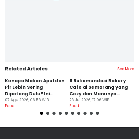
Related Articles
See More
Kenapa Makan Apel dan
5 Rekomendasi Bakery
R
Pir Lebih Sering
Cafe di Semarang yang
S
Dipotong Dulu? Ini
Cozy dan Menunya
J
Alasannya
07 Agu 2026, 06:58 WIB
Yummy
23 Jul 2026, 17:06 WIB
G
16
Food
Food
Fo