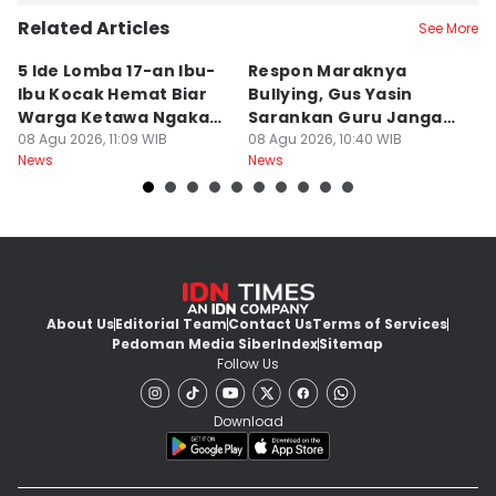
Related Articles
See More
5 Ide Lomba 17-an Ibu-
Respon Maraknya
T
Ibu Kocak Hemat Biar
Bullying, Gus Yasin
W
Warga Ketawa Ngakak
Sarankan Guru Jangan
S
Pas Hari Kemerdekaan
08 Agu 2026, 11:09 WIB
Bebani Siswa
08 Agu 2026, 10:40 WIB
P
08
News
News
Ne
R
About Us
Editorial Team
Contact Us
Terms of Services
Pedoman Media Siber
Index
Sitemap
Follow Us
Download