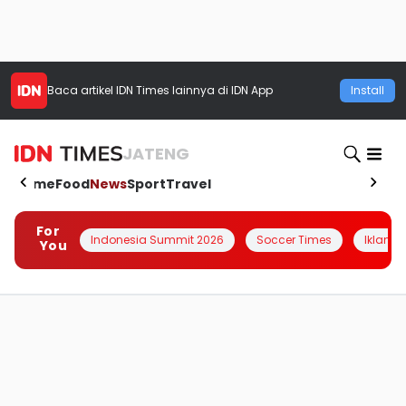
Baca artikel
IDN Times
lainnya di IDN App
Install
JATENG
Home
Food
News
Sport
Travel
For
Indonesia Summit 2026
Soccer Times
Iklanin 
You