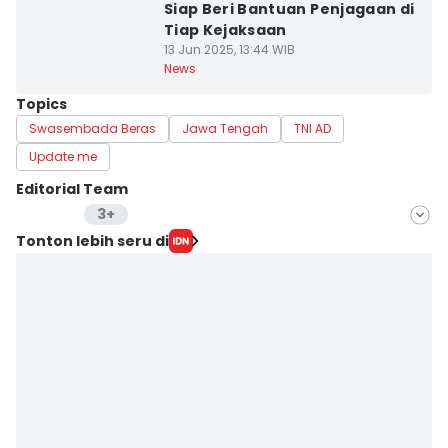
Siap Beri Bantuan Penjagaan di
Tiap Kejaksaan
13 Jun 2025, 13:44 WIB
News
Topics
Swasembada Beras
Jawa Tengah
TNI AD
Update me
Editorial Team
3+
Editor
Tonton lebih seru di
Fariz Fardianto
Editor
Bandot Arywono
Editor
Dhana Kencana