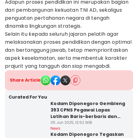
Adapun proses pendidikan ini merupakan bagian
dari pembangunan kekuatan TNI AD, sekaligus
penguatan pertahanan negara di tengah
dinamika lingkungan strategis.
Selain itu kepada seluruh jajaran pelatih agar
melaksanakan proses pendidikan dengan optimal
dan bertanggung jawab, tetap memprioritaskan
aspek keselamatan, serta membentuk karakter
prajurit yang tangguh dan siap mengabdi.
Share Article
Curated For You
Kodam Diponegoro Gembleng
393 CPNS Pegawai Lapas
Latihan Baris-berbaris dan
Merangkak
05 Jun 2025, 13:52 WIB
News
Kodam Diponegoro Tegaskan