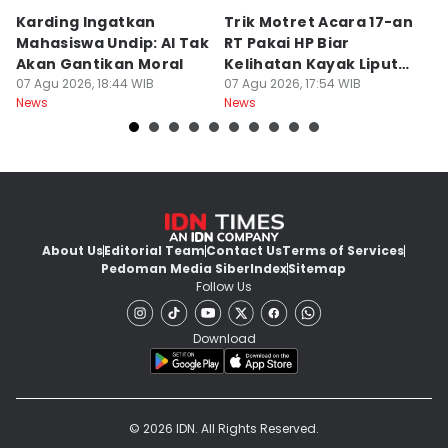
Karding Ingatkan
Trik Motret Acara 17-an
N
Mahasiswa Undip: AI Tak
RT Pakai HP Biar
C
Akan Gantikan Moral
Kelihatan Kayak Liputan
1
07 Agu 2026, 18:44 WIB
Festival Nasional
07 Agu 2026, 17:54 WIB
M
07
News
News
Ne
About Us
Editorial Team
Contact Us
Terms of Services
Pedoman Media Siber
Index
Sitemap
Follow Us
Download
© 2026 IDN. All Rights Reserved.