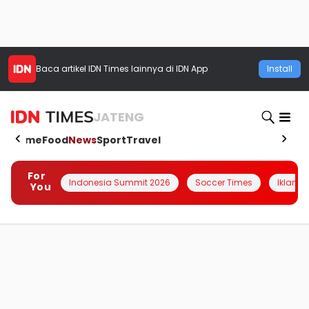
Baca artikel
IDN Times
lainnya di IDN App
Install
JATENG
Home
Food
News
Sport
Travel
For
Indonesia Summit 2026
Soccer Times
Iklanin 
You