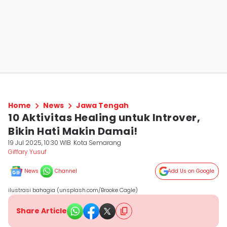
Home
News
Jawa Tengah
10 Aktivitas Healing untuk Introver,
Bikin Hati Makin Damai!
19 Jul 2025, 10:30 WIB
Kota Semarang
Giffary Yusuf
News
Channel
Add Us on Google
ilustrasi bahagia (unsplash.com/Brooke Cagle)
Share Article