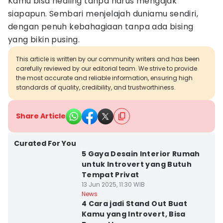
Kamu bisa healing tanpa harus mengajak
siapapun. Sembari menjelajah duniamu sendiri,
dengan penuh kebahagiaan tanpa ada bising
yang bikin pusing.
This article is written by our community writers and has been
carefully reviewed by our editorial team. We strive to provide
the most accurate and reliable information, ensuring high
standards of quality, credibility, and trustworthiness.
Share Article
Curated For You
5 Gaya Desain Interior Rumah
untuk Introvert yang Butuh
Tempat Privat
13 Jun 2025, 11:30 WIB
News
4 Cara jadi Stand Out Buat
Kamu yang Introvert, Bisa