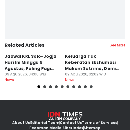
Related Articles
See More
Jadwal KRL Solo-Jogja
Keluarga Tak
M
Hari Ini Minggu 9
Keberatan Ekshumasi
Ke
Agustus, Paling Pagi
Makam Sutrimo, Demi
U
Berangkat Pukul 05.00
09 Agu 2026, 04:00 WIB
Usut Kematian
09 Agu 2026, 02:02 WIB
K
09
News
News
Ne
Almarhum
About Us
Editorial Team
Contact Us
Terms of Services
Pedoman Media Siber
Index
Sitemap