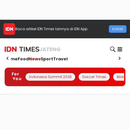
Baca artikel
IDN Times
lainnya di IDN App
Install
JATENG
Home
Food
News
Sport
Travel
For
Indonesia Summit 2026
Soccer Times
Iklanin 
You