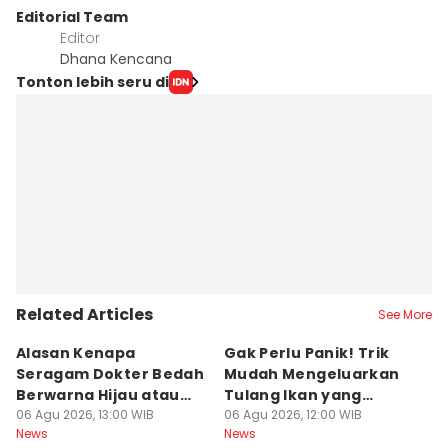
Editorial Team
Editor
Dhana Kencana
Tonton lebih seru di
Related Articles
See More
Alasan Kenapa
Gak Perlu Panik! Trik
1
Seragam Dokter Bedah
Mudah Mengeluarkan
Pa
Berwarna Hijau atau
Tulang Ikan yang
u
Biru, Bukan Putih
06 Agu 2026, 13:00 WIB
Nyangkut di
06 Agu 2026, 12:00 WIB
B
06
News
News
Ne
Tenggorokan