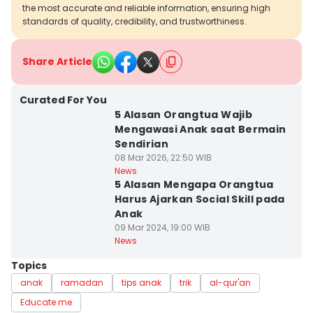
the most accurate and reliable information, ensuring high
standards of quality, credibility, and trustworthiness.
Share Article
Curated For You
5 Alasan Orangtua Wajib
Mengawasi Anak saat Bermain
Sendirian
08 Mar 2026, 22:50 WIB
News
5 Alasan Mengapa Orangtua
Harus Ajarkan Social Skill pada
Anak
09 Mar 2024, 19:00 WIB
News
Topics
anak
ramadan
tips anak
trik
al-qur'an
Educate me