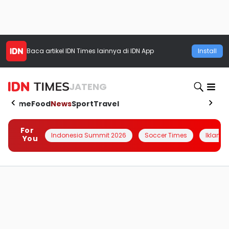
Baca artikel
IDN Times
lainnya di IDN App
Install
JATENG
Home
Food
News
Sport
Travel
For
Indonesia Summit 2026
Soccer Times
Iklanin 
You