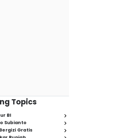
ng Topics
ur BI
o Subianto
ergizi Gratis
ukar Rupiah