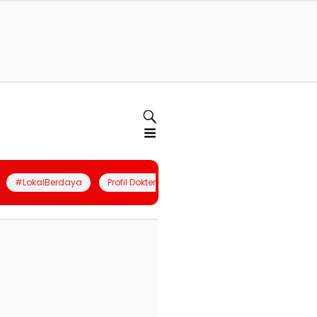
#LokalBerdaya
Profil Dokter
Quiz
Join Community