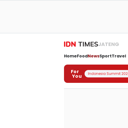
JATENG
Home
Food
News
Sport
Travel
For
Indonesia Summit 202
You