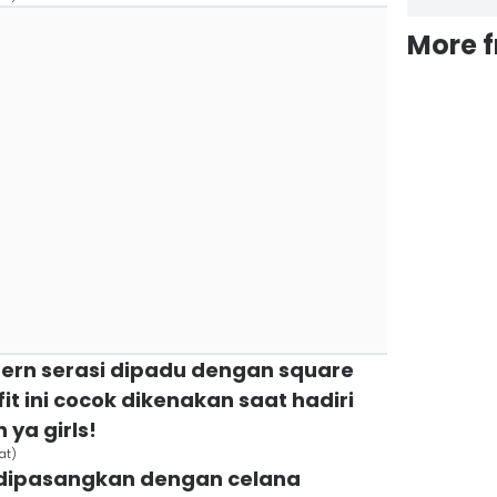
More 
ttern serasi dipadu dengan square
it ini cocok dikenakan saat hadiri
ya girls!
at)
us dipasangkan dengan celana