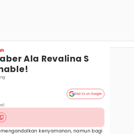
ah
jaber Ala Revalina S
nable!
ang
Add Us on Google
at)
g mengandalkan kenyamanan, namun bagi