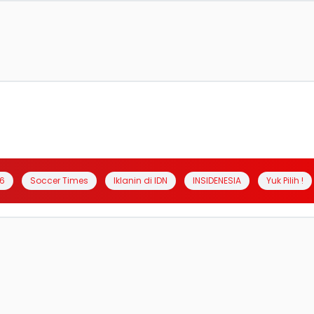
6
Soccer Times
Iklanin di IDN
INSIDENESIA
Yuk Pilih !