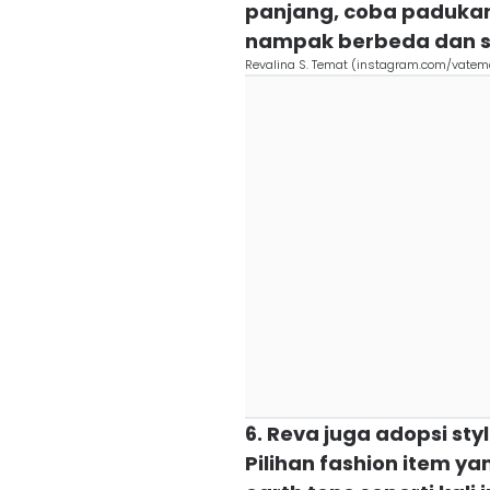
panjang, coba padukan
nampak berbeda dan st
Revalina S. Temat (instagram.com/vatem
6. Reva juga adopsi st
Pilihan fashion item y