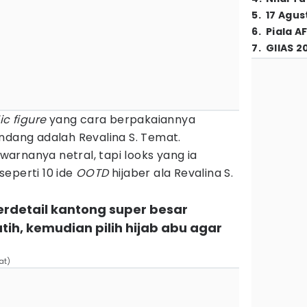
5
.
17 Agus
6
.
Piala A
7
.
GIIAS 2
ic figure
yang cara berpakaiannya
ndang adalah Revalina S. Temat.
arnanya netral, tapi looks yang ia
eperti 10 ide
OOTD
hijaber ala Revalina S.
rdetail kantong super besar
tih, kemudian pilih hijab abu agar
at)