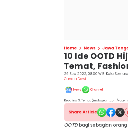
Home
News
Jawa Teng
10 Ide OOTD Hi
Temat, Fashio
26 Sep 2022, 08:00 WIB
Kota Semar
Candra Dewi
News
Channel
Revalina S. Temat (instagram.com/vatem
Share Article
OOTD
bagi sebagian oran