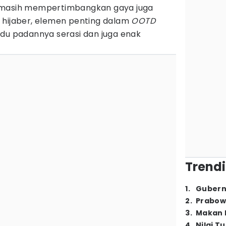
 masih mempertimbangkan gaya juga
 hijaber, elemen penting dalam
OOTD
adu padannya serasi dan juga enak
Trendi
1
.
Gubern
2
.
Prabow
3
.
Makan B
4
.
Nilai T