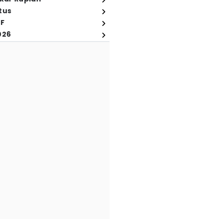
tus
FF
026