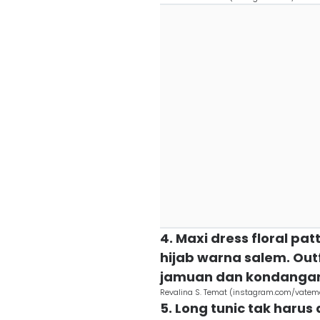
4. Maxi dress floral pa
hijab warna salem. Outf
jamuan dan kondangan 
Revalina S. Temat (instagram.com/vatem
5. Long tunic tak har