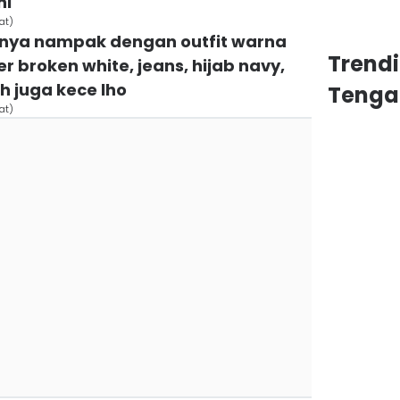
ni
at)
hanya nampak dengan outfit warna
Trend
 broken white, jeans, hijab navy,
h juga kece lho
Tenga
at)