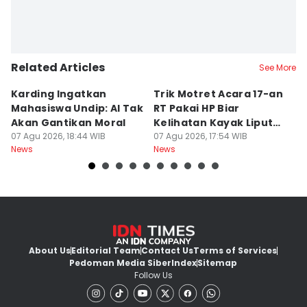
Related Articles
See More
Karding Ingatkan
Trik Motret Acara 17-an
N
Mahasiswa Undip: AI Tak
RT Pakai HP Biar
C
Akan Gantikan Moral
Kelihatan Kayak Liputan
1
07 Agu 2026, 18:44 WIB
Festival Nasional
07 Agu 2026, 17:54 WIB
M
07
News
News
Ne
About Us
Editorial Team
Contact Us
Terms of Services
Pedoman Media Siber
Index
Sitemap
Follow Us