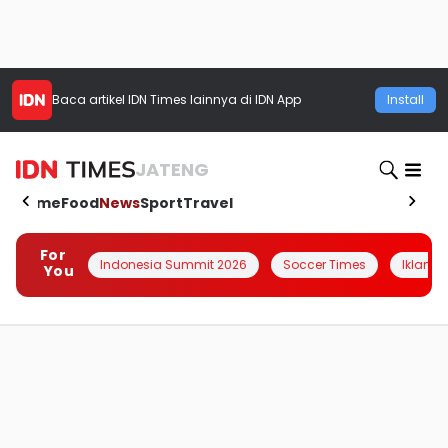
Baca artikel
IDN Times
lainnya di IDN App
Install
JATENG
Home
Food
News
Sport
Travel
For
Indonesia Summit 2026
Soccer Times
Iklanin 
You