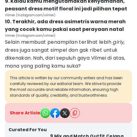
9. Kalau kamu mengutamakan kenyamanan,
peasant dress motif floral ini jadi pilihan tepat
Vilmei (Instagram.com/vilmei)
10. Terakhir, ada dress asimetris warna merah
yang cocok kamu pakai saat perayaan natal
Vilmei (Instagram.com/vilmei)
Selain membuat penampilan terlihat lebih
girly
,
dress juga sangat simpel dan gak ribet untuk
dikenakan. Nah, dari sepuluh gaya Vilmei di atas,
mana yang paling kamu suka?
This article is written by our community writers and has been
carefully reviewed by our editorial team. We strive to provide
the most accurate and reliable information, ensuring high
standards of quality, credibility, and trustworthiness.
Share Article
Curated For You
9 Mix and Match Outfit Celana