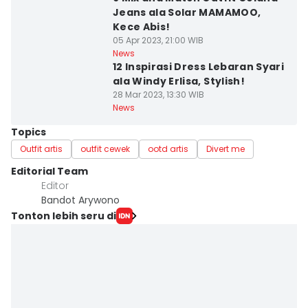
Jeans ala Solar MAMAMOO,
Kece Abis!
05 Apr 2023, 21:00 WIB
News
12 Inspirasi Dress Lebaran Syari
ala Windy Erlisa, Stylish!
28 Mar 2023, 13:30 WIB
News
Topics
Outfit artis
outfit cewek
ootd artis
Divert me
Editorial Team
Editor
Bandot Arywono
Tonton lebih seru di