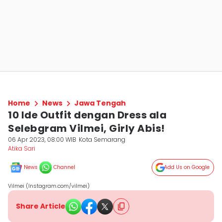
Home
News
Jawa Tengah
10 Ide Outfit dengan Dress ala
Selebgram Vilmei, Girly Abis!
06 Apr 2023, 08:00 WIB
Kota Semarang
Atika Sari
News
Channel
Add Us on Google
Vilmei (Instagram.com/vilmei)
Share Article