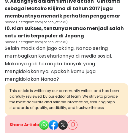
9. Aktingnya dalam film live action "Gintama"
sebagai Matako Kiijima di tahun 2017 juga
membuatnya menarik perhatian penggemar
Nanao (instagram.com/nanao_official)
10. Kian sukses, tentunya Nanao menjadi salah
satu artis terpopuler di Jepang
Nanao (instagram.com/nanao_official)
Selain modis dan jago akting, Nanao sering
membagikan kesehariannya di media sosial.
Makanya gak heran jika banyak yang
mengidolakannya. Apakah kamu juga
mengidolakan Nanao?
This article is written by our community writers and has been
carefully reviewed by our editorial team. We strive to provide
the most accurate and reliable information, ensuring high
standards of quality, credibility, and trustworthiness.
Share Article