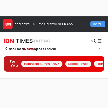
Baca artikel
IDN Times
lainnya di IDN App
Install
JATENG
Home
Food
News
Sport
Travel
For
Indonesia Summit 2026
Soccer Times
Iklanin 
You