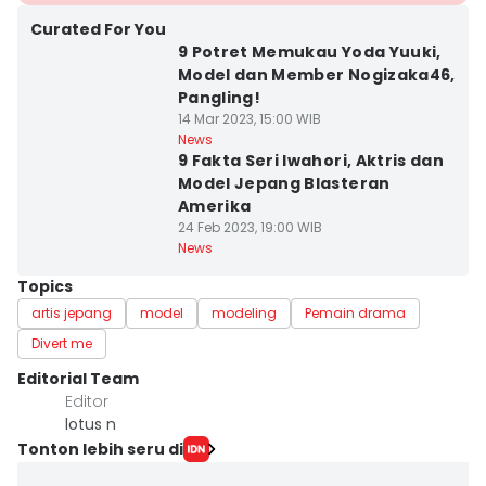
Curated For You
9 Potret Memukau Yoda Yuuki,
Model dan Member Nogizaka46,
Pangling!
14 Mar 2023, 15:00 WIB
News
9 Fakta Seri Iwahori, Aktris dan
Model Jepang Blasteran
Amerika
24 Feb 2023, 19:00 WIB
News
Topics
artis jepang
model
modeling
Pemain drama
Divert me
Editorial Team
Editor
lotus n
Tonton lebih seru di