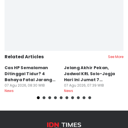
Related Articles
See More
Cas HP Semalaman
Jelang Akhir Pekan,
P
Ditinggal Tidur? 4
Jadwal KRL Solo-Jogja
Ra
Bahaya Fatal Jarang
Hari Ini Jumat 7
2
Disadari Pekerja Kantor
07 Agu 2026, 08:30 WIB
Agustus, Lengkap!
07 Agu 2026, 07:39 WIB
07
News
News
Ne