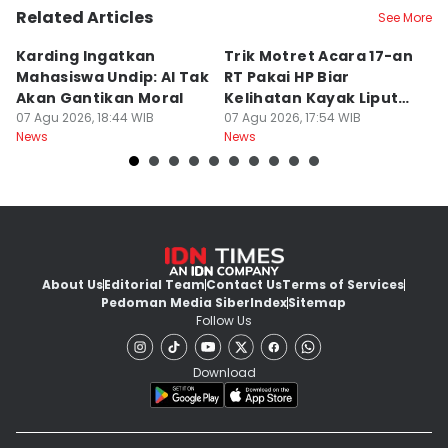
Related Articles
See More
Karding Ingatkan
Trik Motret Acara 17-an
N
Mahasiswa Undip: AI Tak
RT Pakai HP Biar
C
Akan Gantikan Moral
Kelihatan Kayak Liputan
1
07 Agu 2026, 18:44 WIB
Festival Nasional
07 Agu 2026, 17:54 WIB
M
07
News
News
Ne
About Us
Editorial Team
Contact Us
Terms of Services
Pedoman Media Siber
Index
Sitemap
Follow Us
Download