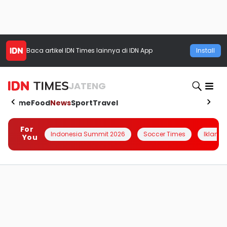
Baca artikel
IDN Times
lainnya di IDN App
Install
JATENG
Home
Food
News
Sport
Travel
For
Indonesia Summit 2026
Soccer Times
Iklanin 
You