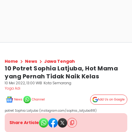
Home
News
Jawa Tengah
10 Potret Sophia Latjuba, Hot Mama
yang Pernah Tidak Naik Kelas
10 Mei 2022, 13:00 WIB
Kota Semarang
Yoga Adi
News
Channel
Add Us on Google
potret Sophia Latjuba (instagram.com/sophia_latjuba88)
Share Article