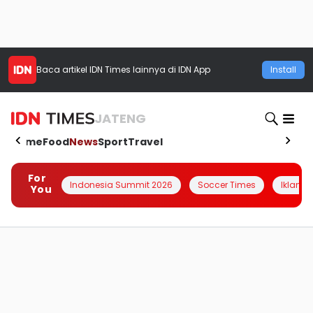
Baca artikel
IDN Times
lainnya di IDN App
Install
JATENG
Home
Food
News
Sport
Travel
For
Indonesia Summit 2026
Soccer Times
Iklanin 
You