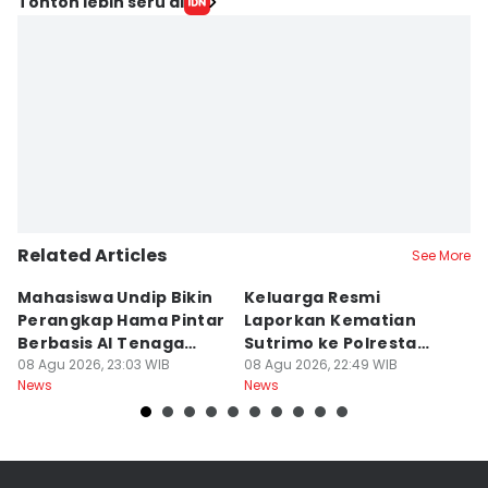
Tonton lebih seru di
Related Articles
See More
Mahasiswa Undip Bikin
Keluarga Resmi
P
Perangkap Hama Pintar
Laporkan Kematian
S
Berbasis AI Tenaga
Sutrimo ke Polresta
B
Surya
08 Agu 2026, 23:03 WIB
Banyumas
08 Agu 2026, 22:49 WIB
G
08
News
News
Ne