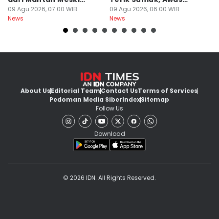
Sudah Disakiti!
09 Agu 2026, 07:00 WIB
Malam Dingin Bediding!
09 Agu 2026, 06:00 WIB
B
09
News
News
Ne
About Us
Editorial Team
Contact Us
Terms of Services
Pedoman Media Siber
Index
Sitemap
Follow Us
Download
© 2026 IDN. All Rights Reserved.