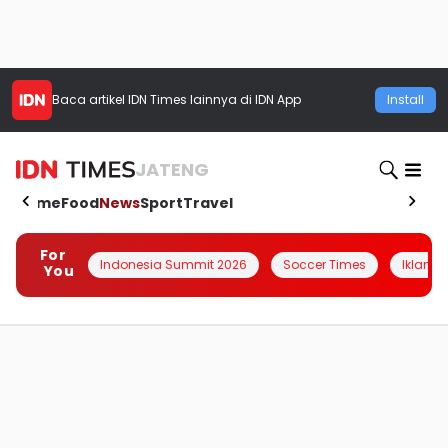
Baca artikel
IDN Times
lainnya di IDN App
Install
JATENG
Home
Food
News
Sport
Travel
For
Indonesia Summit 2026
Soccer Times
Iklanin 
You