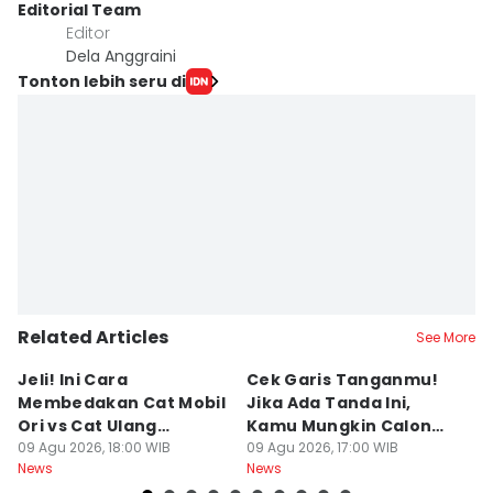
Editorial Team
Editor
Dela Anggraini
Tonton lebih seru di
Related Articles
See More
Jeli! Ini Cara
Cek Garis Tanganmu!
Ta
Membedakan Cat Mobil
Jika Ada Tanda Ini,
B
Ori vs Cat Ulang
Kamu Mungkin Calon
S
Oplosan saat Beli
09 Agu 2026, 18:00 WIB
Orang Sukses
09 Agu 2026, 17:00 WIB
ke
09
News
News
Ne
kendaraan Bekas
M