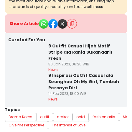
the most accurate and reliable information, ensuring high
standards of quality, credibility, and trustworthiness.
Share Article
Curated For You
9 Outfit Casual Hijab Motif
Stripe ala Rania Sukandari!
Fresh
30 Jan 2023, 08:20 WIB
News
9 Inspirasi Outfit Casual ala
Seunghee Oh My Girl, Tambah
Percaya Diri
14 Feb 2023, 18:00 WIB
News
Topics
Drama Korea
outfit
drakor
ootd
fashion artis
Moon
Give me Perspective
The Interest of Love