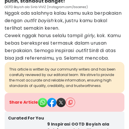
putih, standout banget!
OOTD Boyish ala Sinb VIVIZ (Instagram.com/bscenez)
Nggak ada salahnya kalau kamu suka berpakaian
dengan
outfit
boyish
kok, justru kamu bakal
terlihat semakin keren.
Cewek nggak harus selalu tampil
girly
, kok. Kamu
bebas berekspresi termasuk dalam urusan
berpakaian. Semoga inspirasi
outfit
SinB di atas
bisa jadi referensimu, ya. Selamat mencoba.
This article is written by our community writers and has been
carefully reviewed by our editorial team. We strive to provide
the most accurate and reliable information, ensuring high
standards of quality, credibility, and trustworthiness.
Share Article
Curated For You
9 Inspirasi OOTD Boyish ala