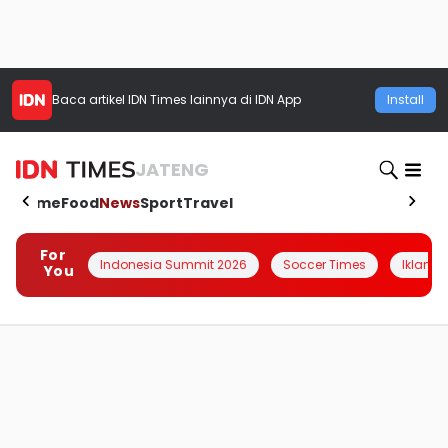
Baca artikel
IDN Times
lainnya di IDN App
Install
JATENG
Home
Food
News
Sport
Travel
For
Indonesia Summit 2026
Soccer Times
Iklanin 
You