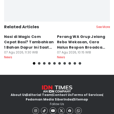
Related Articles
See More
Nasi di Magic Com
Perang WA Grup Jelang
C
Cepat Basi? Tambahkan
Rebo Wekasan, Cara
Di
1 Bahan Dapur Ini Saat
Halus Respon Broadcast
B
Menanak, Awet 2 Hari
07 Agu 2026, 11:30 WIB
Parno
07 Agu 2026, 10:15 WIB
D
07
News
News
Ne
About Us
Editorial Team
Contact Us
Terms of Services
Pedoman Media Siber
Index
Sitemap
Follow Us