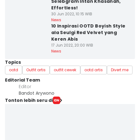
Selebgram Intan Khasanah,
Effortless!
30 Jun 2022, 10:15 WIB
News
10 Inspirasi OOTD Boyish Style
ala Seulgi Red Velvet yang
Keren Abis
17 Jun 2022, 20:00 WIB
News
Topics
ootd
Outfit artis
outfit cewek
ootd artis
Divert me
Editorial Team
Editor
Bandot Arywono
Tonton lebih seru di