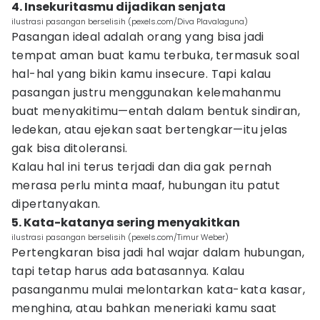
4. Insekuritasmu dijadikan senjata
ilustrasi pasangan berselisih (pexels.com/Diva Plavalaguna)
Pasangan ideal adalah orang yang bisa jadi
tempat aman buat kamu terbuka, termasuk soal
hal-hal yang bikin kamu insecure. Tapi kalau
pasangan justru menggunakan kelemahanmu
buat menyakitimu—entah dalam bentuk sindiran,
ledekan, atau ejekan saat bertengkar—itu jelas
gak bisa ditoleransi.
Kalau hal ini terus terjadi dan dia gak pernah
merasa perlu minta maaf, hubungan itu patut
dipertanyakan.
5. Kata-katanya sering menyakitkan
ilustrasi pasangan berselisih (pexels.com/Timur Weber)
Pertengkaran bisa jadi hal wajar dalam hubungan,
tapi tetap harus ada batasannya. Kalau
pasanganmu mulai melontarkan kata-kata kasar,
menghina, atau bahkan meneriaki kamu saat