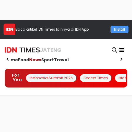
Baca artikel
IDN Times
lainnya di IDN App
Install
JATENG
Home
Food
News
Sport
Travel
For
Indonesia Summit 2026
Soccer Times
Iklanin 
You