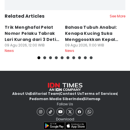
Related Articles
See More
Trik Menghafal Pelat
Bahasa Tubuh Anabul:
B
Nomor Pelaku Tabrak
Kenapa Kucing Suka
S
Lari Kurang dari 3 Detik
Menggosokkan Kepala
R
di Tengah Kepanikan
09 Agu 2026, 12:00 WIB
ke Kaki Kita?
09 Agu 2026, 11:00 WIB
P
09
News
News
Ne
About Us
Editorial Team
Contact Us
Terms of Services
Pedoman Media Siber
Index
Sitemap
Follow Us
Download