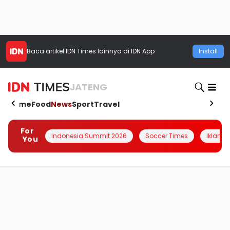
Baca artikel
IDN Times
lainnya di IDN App
Install
JATENG
Home
Food
News
Sport
Travel
For
Indonesia Summit 2026
Soccer Times
Iklanin 
You