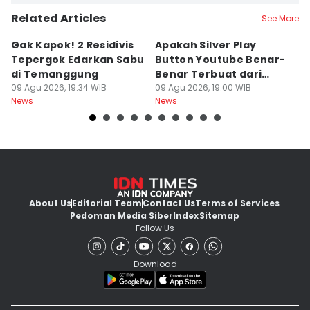
Related Articles
See More
Gak Kapok! 2 Residivis
Apakah Silver Play
Je
Tepergok Edarkan Sabu
Button Youtube Benar-
M
di Temanggung
Benar Terbuat dari
Or
09 Agu 2026, 19:34 WIB
Perak Murni? Ini
09 Agu 2026, 19:00 WIB
O
09
News
News
Ne
Faktanya
k
About Us
Editorial Team
Contact Us
Terms of Services
Pedoman Media Siber
Index
Sitemap
Follow Us
Download