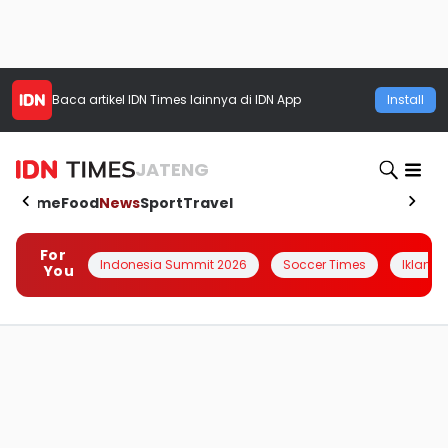
Baca artikel
IDN Times
lainnya di IDN App
Install
JATENG
Home
Food
News
Sport
Travel
For
Indonesia Summit 2026
Soccer Times
Iklanin 
You