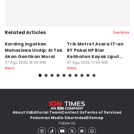
Related Articles
See More
Karding Ingatkan
Trik Motret Acara 17-an
N
Mahasiswa Undip: AI Tak
RT Pakai HP Biar
C
Akan Gantikan Moral
Kelihatan Kayak Liputan
1
07 Agu 2026, 18:44 WIB
Festival Nasional
07 Agu 2026, 17:54 WIB
M
07
News
News
Ne
About Us
Editorial Team
Contact Us
Terms of Services
Pedoman Media Siber
Index
Sitemap
Follow Us