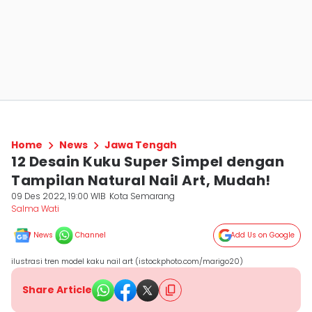
Home
News
Jawa Tengah
12 Desain Kuku Super Simpel dengan
Tampilan Natural Nail Art, Mudah!
09 Des 2022, 19:00 WIB
Kota Semarang
Salma Wati
News
Channel
Add Us on Google
ilustrasi tren model kaku nail art (istockphoto.com/marigo20)
Share Article