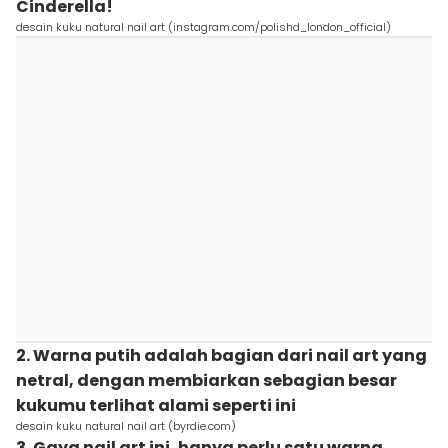
Cinderella!
desain kuku natural nail art (instagram.com/polishd_london_official)
2. Warna putih adalah bagian dari nail art yang
netral, dengan membiarkan sebagian besar
kukumu terlihat alami seperti ini
desain kuku natural nail art (byrdie.com)
3. Gaya nail art ini, hanya perlu satu warna