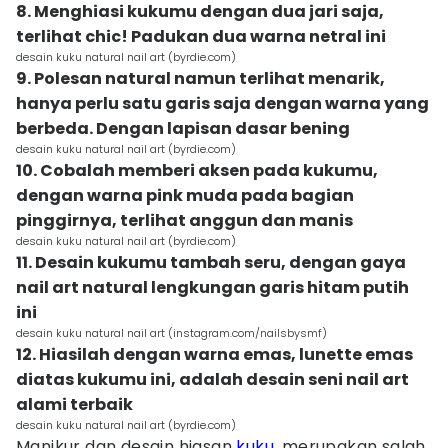
8. Menghiasi kukumu dengan dua jari saja,
terlihat chic! Padukan dua warna netral ini
desain kuku natural nail art (byrdie.com)
9. Polesan natural namun terlihat menarik,
hanya perlu satu garis saja dengan warna yang
berbeda. Dengan lapisan dasar bening
desain kuku natural nail art (byrdie.com)
10. Cobalah memberi aksen pada kukumu,
dengan warna pink muda pada bagian
pinggirnya, terlihat anggun dan manis
desain kuku natural nail art (byrdie.com)
11. Desain kukumu tambah seru, dengan gaya
nail art natural lengkungan garis hitam putih
ini
desain kuku natural nail art (instagram.com/nailsbysmf)
12. Hiasilah dengan warna emas, lunette emas
diatas kukumu ini, adalah desain seni nail art
alami terbaik
desain kuku natural nail art (byrdie.com)
Manikur dan desain hiasan
kuku
, merupakan salah