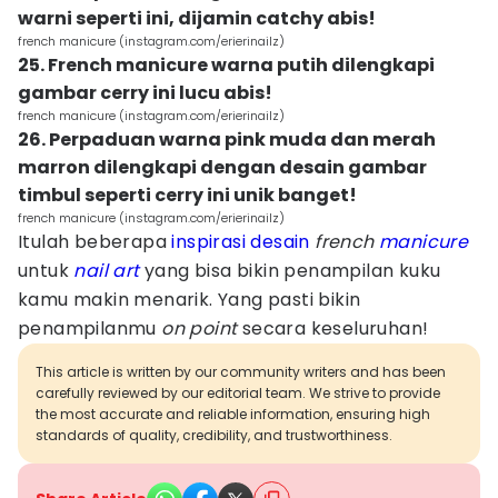
warni seperti ini, dijamin catchy abis!
french manicure (instagram.com/erierinailz)
25. French manicure warna putih dilengkapi
gambar cerry ini lucu abis!
french manicure (instagram.com/erierinailz)
26. Perpaduan warna pink muda dan merah
marron dilengkapi dengan desain gambar
timbul seperti cerry ini unik banget!
french manicure (instagram.com/erierinailz)
Itulah beberapa
inspirasi desain
french
manicure
untuk
nail art
yang bisa bikin penampilan kuku
kamu makin menarik. Yang pasti bikin
penampilanmu
on point
secara keseluruhan!
This article is written by our community writers and has been
carefully reviewed by our editorial team. We strive to provide
the most accurate and reliable information, ensuring high
standards of quality, credibility, and trustworthiness.