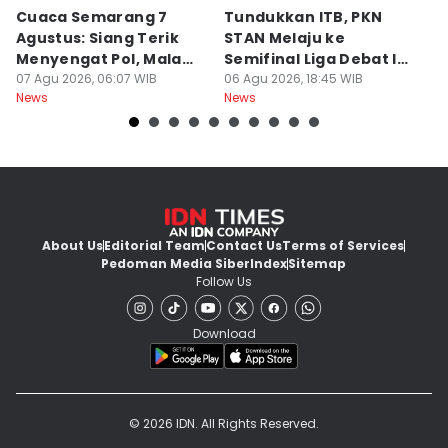
Cuaca Semarang 7
Tundukkan ITB, PKN
F
Agustus: Siang Terik
STAN Melaju ke
B
Menyengat Pol, Malam
Semifinal Liga Debat IDN
W
Dingin Bediding Atis!
07 Agu 2026, 06:07 WIB
Times 2026
06 Agu 2026, 18:45 WIB
06
News
News
Ne
About Us
Editorial Team
Contact Us
Terms of Services
Pedoman Media Siber
Index
Sitemap
Follow Us
Download
© 2026 IDN. All Rights Reserved.