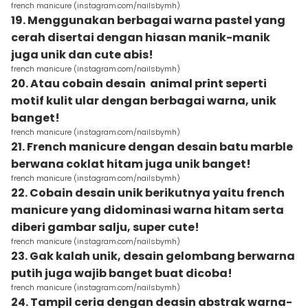
french manicure (instagram.com/nailsbymh)
19. Menggunakan berbagai warna pastel yang
cerah disertai dengan hiasan manik-manik
juga unik dan cute abis!
french manicure (instagram.com/nailsbymh)
20. Atau cobain desain animal print seperti
motif kulit ular dengan berbagai warna, unik
banget!
french manicure (instagram.com/nailsbymh)
21. French manicure dengan desain batu marble
berwana coklat hitam juga unik banget!
french manicure (instagram.com/nailsbymh)
22. Cobain desain unik berikutnya yaitu french
manicure yang didominasi warna hitam serta
diberi gambar salju, super cute!
french manicure (instagram.com/nailsbymh)
23. Gak kalah unik, desain gelombang berwarna
putih juga wajib banget buat dicoba!
french manicure (instagram.com/nailsbymh)
24. Tampil ceria dengan deasin abstrak warna-