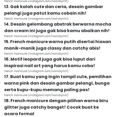
french manicure (instagram.com/nailsbymh)
13. Gak kalah cute dan ceria, desain gambar
pelangi juga patut kamu cobain nih!
french manicure (instagram.com/nailsbymh)
14. Desain gelombang abstrak berwarna mocha
dan cream ini juga gak bisa kamu abaikan nih!
french manicure (instagram.com/nailsbymh)
15. French manicure warna putih disertai hiasan
manik-manik juga classy dan catchy abis!
french manicure (instagram.com/nailsbymh)
16. Motif leopard juga gak bisa luput dari
inspirasi nail art yang harus kamu coba!
french manicure (instagram.com/nailsbymh)
17. Buat kamu yang ingin tampil cute, pemilihan
warna pink dan desain gambar pelangi, bunga
serta kupu-kupu memang paling pas!
french manicure (instagram.com/nailsbymh)
18. French manicure dengan pilihan warna biru
glitter juga catchy banget! Cocok buat ke
acara formal