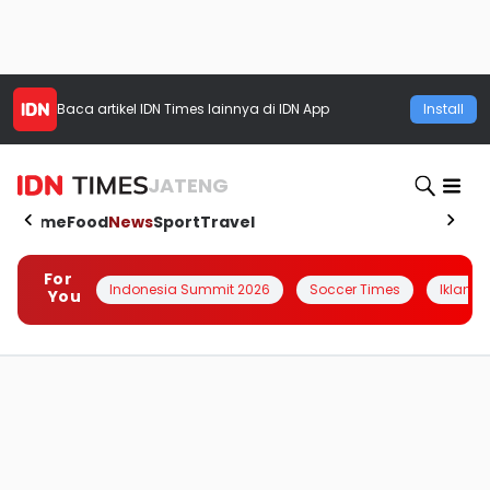
Baca artikel
IDN Times
lainnya di IDN App
Install
JATENG
Home
Food
News
Sport
Travel
For
Indonesia Summit 2026
Soccer Times
Iklanin 
You