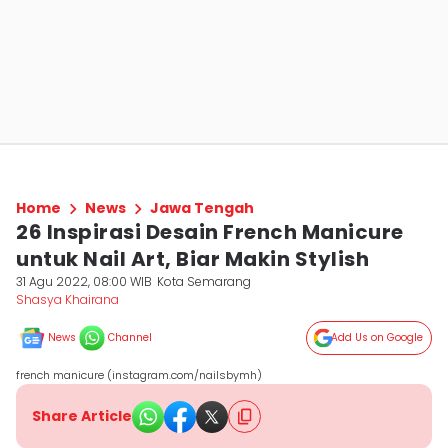
Home
News
Jawa Tengah
26 Inspirasi Desain French Manicure
untuk Nail Art, Biar Makin Stylish
31 Agu 2022, 08:00 WIB
Kota Semarang
Shasya Khairana
News
Channel
Add Us on Google
french manicure (instagram.com/nailsbymh)
Share Article