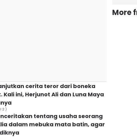
More 
lanjutkan cerita teror dari boneka
. Kali ini, Herjunot Ali dan Luna Maya
anya
l 2 )
enceritakan tentang usaha seorang
ia dalam mebuka mata batin, agar
diknya