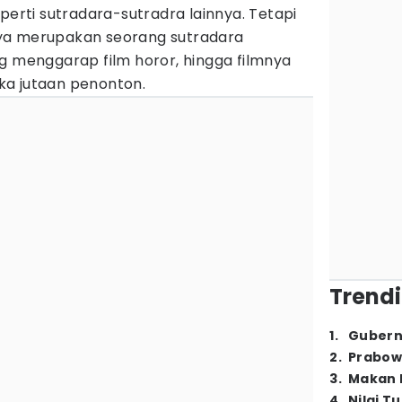
eperti sutradara-sutradra lainnya. Tetapi
ya merupakan seorang sutradara
g menggarap film horor, hingga filmnya
ka jutaan penonton.
Trendi
1
.
Gubern
2
.
Prabow
3
.
Makan B
4
.
Nilai T