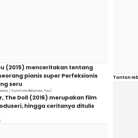
ou (2015) menceritakan tentang
eorang pianis super Perfeksionis
Tonton leb
ang seru
udios / Sunshine Becomes You)
or, The Doll (2016) merupakan film
oduseri, hingga ceritanya ditulis
)