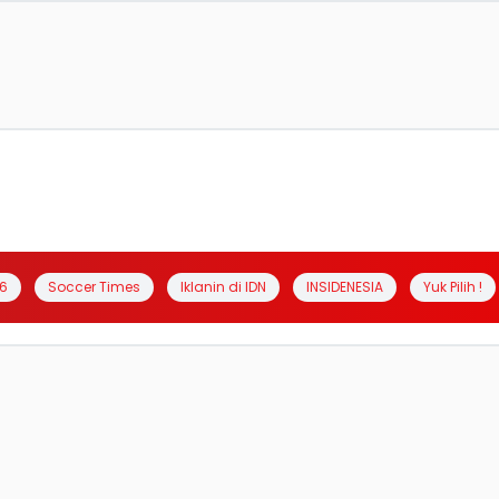
6
Soccer Times
Iklanin di IDN
INSIDENESIA
Yuk Pilih !