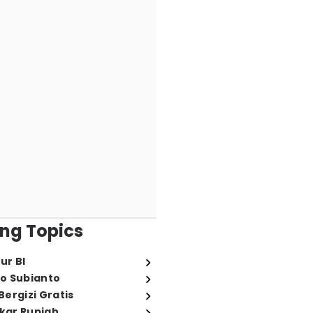
ng Topics
ur BI
o Subianto
ergizi Gratis
ukar Rupiah