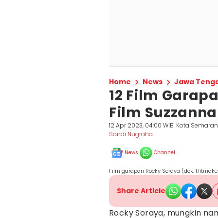
Home
News
Jawa Teng
12 Film Garap
Film Suzzanna
12 Apr 2023, 04:00 WIB
Kota Semara
Sandi Nugraha
News
Channel
Film garapan Rocky Soraya (dok. Hitmaker
Share Article
Rocky Soraya, mungkin nam