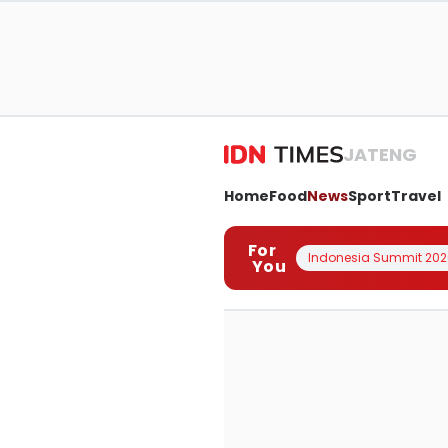
JATENG
Home
Food
News
Sport
Travel
For
Indonesia Summit 202
You