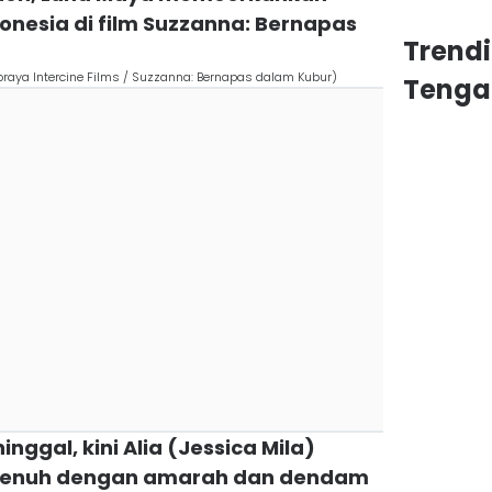
donesia di film Suzzanna: Bernapas
Trend
raya Intercine Films / Suzzanna: Bernapas dalam Kubur)
Tenga
nggal, kini Alia (Jessica Mila)
ng penuh dengan amarah dan dendam