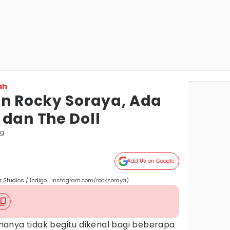
ah
an Rocky Soraya, Ada
 dan The Doll
ng
Add Us on Google
 Studios / Indigo | instagram.com/rocksoraya)
anya tidak begitu dikenal bagi beberapa