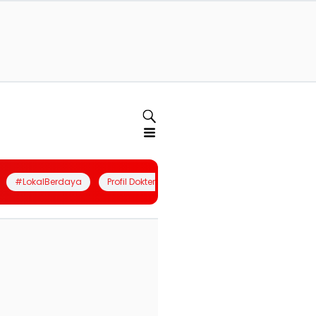
#LokalBerdaya
Profil Dokter
Quiz
Join Community