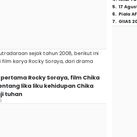
5
.
17 Agus
6
.
Piala A
7
.
GIIAS 2
radaraan sejak tahun 2008, berikut ini
film karya Rocky Soraya, dari drama
n pertama Rocky Soraya, film Chika
ntang lika liku kehidupan Chika
ji tuhan
)