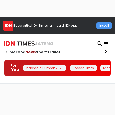
Baca artikel
IDN Times
lainnya di IDN App
Install
JATENG
Home
Food
News
Sport
Travel
For
Indonesia Summit 2026
Soccer Times
Iklanin 
You