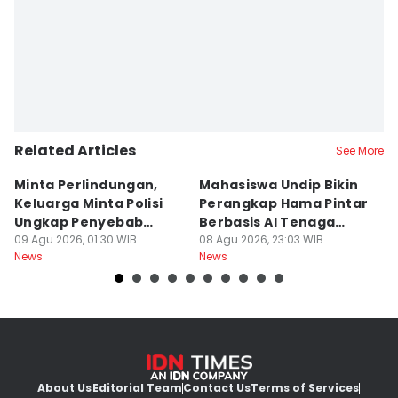
Related Articles
See More
Minta Perlindungan,
Mahasiswa Undip Bikin
K
Keluarga Minta Polisi
Perangkap Hama Pintar
L
Ungkap Penyebab
Berbasis AI Tenaga
S
Kematian Sutrimo
09 Agu 2026, 01:30 WIB
Surya
08 Agu 2026, 23:03 WIB
B
08
News
News
Ne
About Us
Editorial Team
Contact Us
Terms of Services