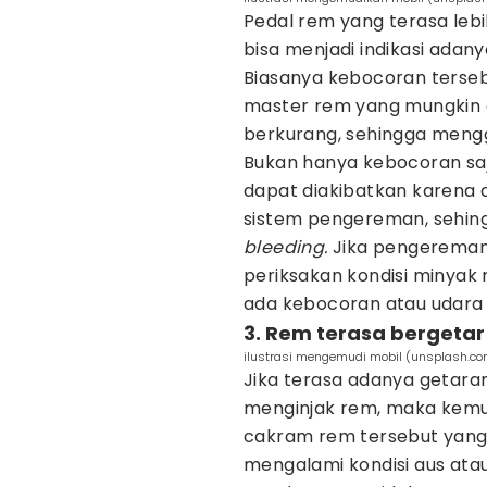
Pedal rem yang terasa lebih
bisa menjadi indikasi adan
Biasanya kebocoran terseb
master rem yang mungkin d
berkurang, sehingga meng
Bukan hanya kebocoran saj
dapat diakibatkan karena 
sistem pengereman, sehing
bleeding.
Jika pengereman 
periksakan kondisi minyak
ada kebocoran atau udara 
3. Rem terasa bergetar
ilustrasi mengemudi mobil (unsplash.co
Jika terasa adanya getaran
menginjak rem, maka kemu
cakram rem tersebut yang
mengalami kondisi aus at