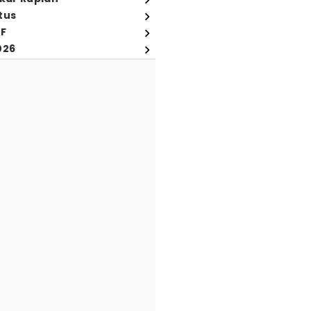
tus
FF
026