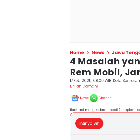
Home
News
Jawa Teng
4 Masalah yan
Rem Mobil, Ja
17 Feb 2025, 08:00 WIB
Kota Semara
Brilian Damani
News
Channel
ilustrasi mengendarai mobil (unsplash.
Intinya Sih