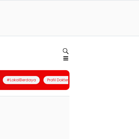
#LokalBerdaya
Profil Dokter
Quiz
Join Community