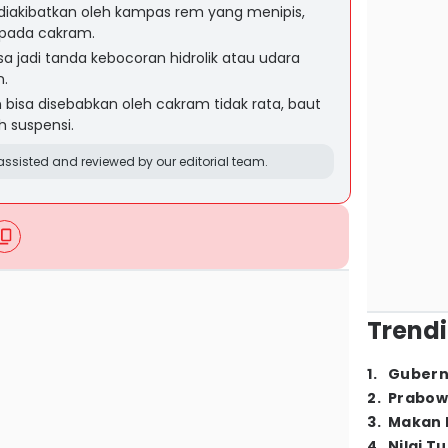
diakibatkan oleh kampas rem yang menipis,
 pada cakram.
sa jadi tanda kebocoran hidrolik atau udara
.
isa disebabkan oleh cakram tidak rata, baut
h suspensi.
ssisted and reviewed by our editorial team.
Trendi
1
.
Gubern
2
.
Prabow
3
.
Makan B
4
.
Nilai T