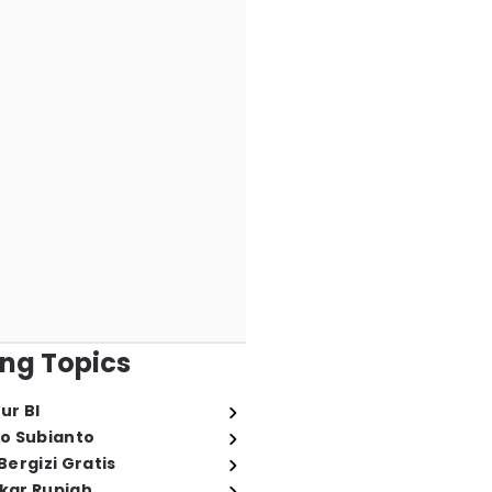
ng Topics
ur BI
o Subianto
ergizi Gratis
ukar Rupiah