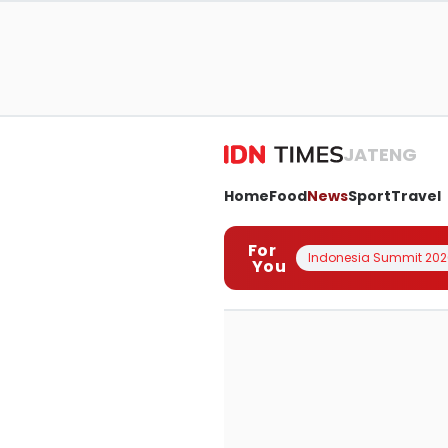
JATENG
Home
Food
News
Sport
Travel
For
Indonesia Summit 202
You