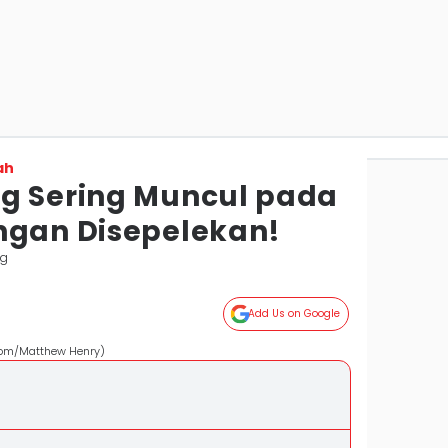
ah
g Sering Muncul pada
ngan Disepelekan!
ng
Add Us on Google
com/Matthew Henry)