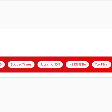
6
Soccer Times
Iklanin di IDN
INSIDENESIA
Yuk Pilih !