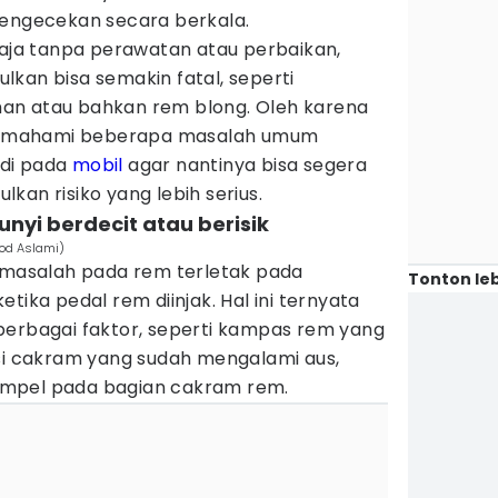
pengecekan secara berkala.
saja tanpa perawatan atau perbaikan,
kan bisa semakin fatal, seperti
an atau bahkan rem blong. Oleh karena
k memahami beberapa masalah umum
jadi pada
mobil
agar nantinya bisa segera
kan risiko yang lebih serius.
nyi berdecit atau berisik
ood Aslami)
i masalah pada rem terletak pada
Tonton leb
tika pedal rem diinjak. Hal ini ternyata
berbagai faktor, seperti kampas rem yang
isi cakram yang sudah mengalami aus,
mpel pada bagian cakram rem.