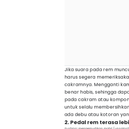
Jika suara pada rem munc
harus segera memeriksaka
cakramnya. Mengganti kam
benar habis, sehingga dapa
pada cakram atau komponen
untuk selalu membersihkan
ada debu atau kotoran ya
2. Pedal rem terasa leb
ilustrasi mengemudikan mobil (unsplash