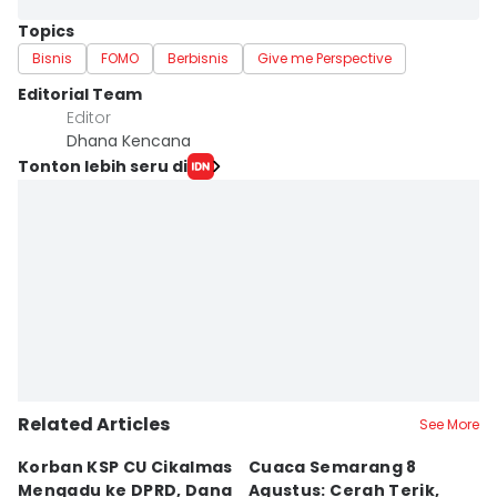
Topics
Bisnis
FOMO
Berbisnis
Give me Perspective
Editorial Team
Editor
Dhana Kencana
Tonton lebih seru di
Related Articles
See More
Korban KSP CU Cikalmas
Cuaca Semarang 8
D
Mengadu ke DPRD, Dana
Agustus: Cerah Terik,
P