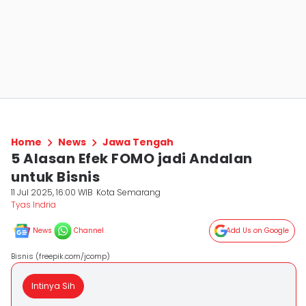
Home
News
Jawa Tengah
5 Alasan Efek FOMO jadi Andalan
untuk Bisnis
11 Jul 2025, 16:00 WIB
Kota Semarang
Tyas Indria
News
Channel
Add Us on Google
Bisnis (freepik.com/jcomp)
Intinya Sih