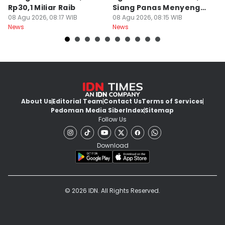
Rp30,1 Miliar Raib
Siang Panas Menyengat
P
08 Agu 2026, 08:17 WIB
Pol, Malam Atis Bediding
08 Agu 2026, 08:15 WIB
08
News
News
Ne
About Us
Editorial Team
Contact Us
Terms of Services
Pedoman Media Siber
Index
Sitemap
Follow Us
Download
© 2026 IDN. All Rights Reserved.