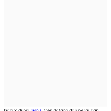
Dalam dunia
bisnis
, tren datang dan pergi. Tapi