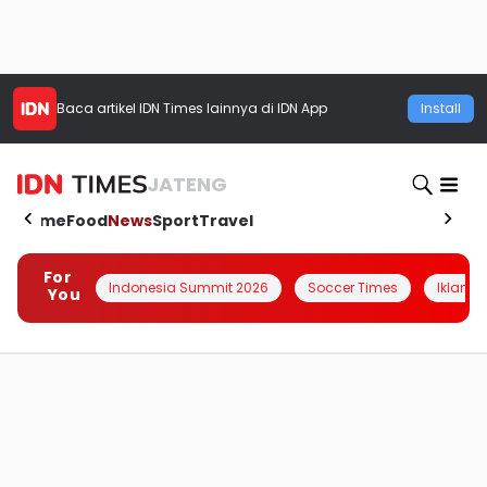
Baca artikel
IDN Times
lainnya di IDN App
Install
JATENG
Home
Food
News
Sport
Travel
For
Indonesia Summit 2026
Soccer Times
Iklanin 
You