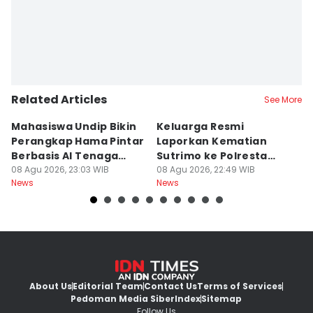
Related Articles
See More
Mahasiswa Undip Bikin
Keluarga Resmi
P
Perangkap Hama Pintar
Laporkan Kematian
S
Berbasis AI Tenaga
Sutrimo ke Polresta
B
Surya
08 Agu 2026, 23:03 WIB
Banyumas
08 Agu 2026, 22:49 WIB
G
08
News
News
Ne
About Us
Editorial Team
Contact Us
Terms of Services
Pedoman Media Siber
Index
Sitemap
Follow Us