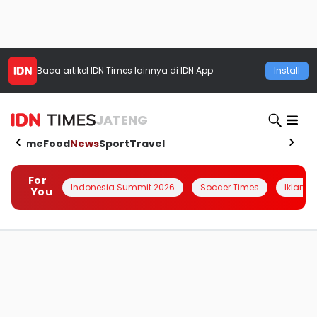
Baca artikel
IDN Times
lainnya di IDN App
Install
JATENG
Home
Food
News
Sport
Travel
For
Indonesia Summit 2026
Soccer Times
Iklanin 
You