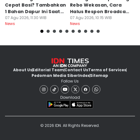
Cepat Basi? Tambahkan
Rebo Wekasan, Cara
Di
1 Bahan Dapur Ini Saat
Halus Respon Broadcast
B
Menanak, Awet 2 Hari
07 Agu 2026, 11:30 WIB
Parno
07 Agu 2026, 10:15 WIB
D
07
News
News
Ne
About Us
Editorial Team
Contact Us
Terms of Services
Pedoman Media Siber
Index
Sitemap
Follow Us
Download
© 2026 IDN. All Rights Reserved.