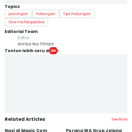
Topics
pasangan
hubungan
Tips Hubungan
Give me Perspective
Editorial Team
Editor
Annisa Nur Fitriani
Tonton lebih seru di
Related Articles
See More
Nasi di Magic Com
Perang WA Grup Jelang
C