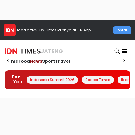
Baca artikel
IDN Times
lainnya di IDN App
Install
JATENG
Home
Food
News
Sport
Travel
For
Indonesia Summit 2026
Soccer Times
Iklanin 
You