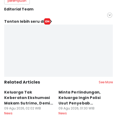
perempuan
Editorial Team
Editor
Tonton lebih seru di
Bandot Arywono
Editor
Dhana Kencana
Related Articles
See More
Keluarga Tak
Minta Perlindungan,
M
Keberatan Ekshumasi
Keluarga Ingin Polisi
P
Makam Sutrimo, Demi
Usut Penyebab
B
Usut Kematian
09 Agu 2026, 02:02 WIB
Kematian Sutrimo
09 Agu 2026, 01:30 WIB
S
08
News
News
Ne
Almarhum