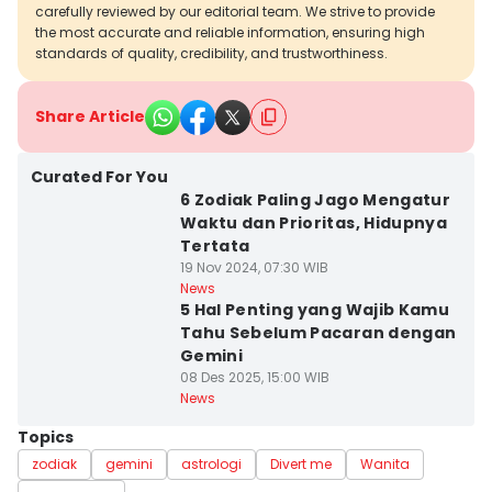
carefully reviewed by our editorial team. We strive to provide
the most accurate and reliable information, ensuring high
standards of quality, credibility, and trustworthiness.
Share Article
Curated For You
6 Zodiak Paling Jago Mengatur
Waktu dan Prioritas, Hidupnya
Tertata
19 Nov 2024, 07:30 WIB
News
5 Hal Penting yang Wajib Kamu
Tahu Sebelum Pacaran dengan
Gemini
08 Des 2025, 15:00 WIB
News
Topics
zodiak
gemini
astrologi
Divert me
Wanita