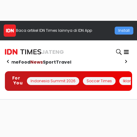
Baca artikel
IDN Times
lainnya di IDN App
Install
JATENG
Home
Food
News
Sport
Travel
For
Indonesia Summit 2026
Soccer Times
Iklanin 
You